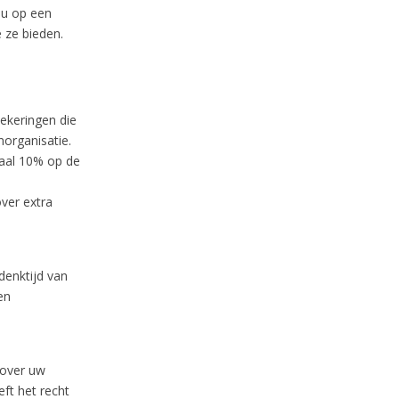
s u op een
 ze bieden.
zekeringen die
norganisatie.
maal 10% op de
ver extra
edenktijd van
en
 over uw
ft het recht