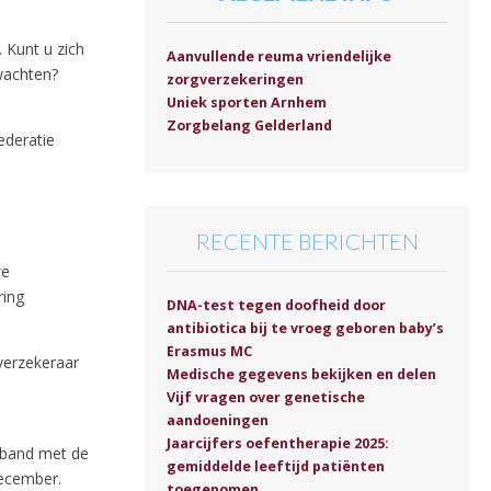
 Kunt u zich
Aanvullende reuma vriendelijke
wachten?
zorgverzekeringen
Uniek sporten Arnhem
Zorgbelang Gelderland
ederatie
RECENTE BERICHTEN
we
ring
DNA-test tegen doofheid door
antibiotica bij te vroeg geboren baby’s
Erasmus MC
verzekeraar
Medische gegevens bekijken en delen
Vijf vragen over genetische
aandoeningen
Jaarcijfers oefentherapie 2025:
erband met de
gemiddelde leeftijd patiënten
december.
toegenomen