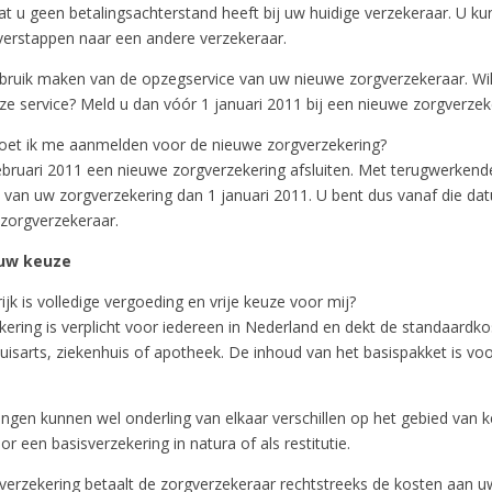
t u geen betalingsachterstand heeft bij uw huidige verzekeraar. U ku
overstappen naar een andere verzekeraar.
bruik maken van de opzegservice van uw nieuwe zorgverzekeraar. Wil
e service? Meld u dan vóór 1 januari 2011 bij een nieuwe zorgverzek
et ik me aanmelden voor de nieuwe zorgverzekering?
ebruari 2011 een nieuwe zorgverzekering afsluiten. Met terugwerkende
van uw zorgverzekering dan 1 januari 2011. U bent dus vanaf die da
 zorgverzekeraar.
 uw keuze
ijk is volledige vergoeding en vrije keuze voor mij?
kering is verplicht voor iedereen in Nederland en dekt de standaardk
uisarts, ziekenhuis of apotheek. De inhoud van het basispakket is vo
ngen kunnen wel onderling van elkaar verschillen op het gebied van k
or een basisverzekering in natura of als restitutie.
averzekering betaalt de zorgverzekeraar rechtstreeks de kosten aan u