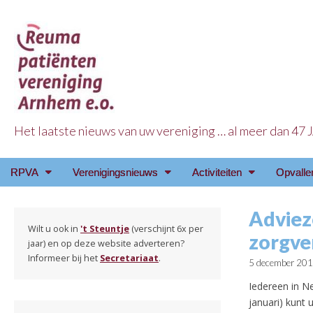
Het laatste nieuws van uw vereniging … al meer dan 47
Reuma Patienten Ve
Main
Skip
RPVA
Verenigingsnieuws
Activiteiten
Opvalle
menu
to
content
Adviez
Wilt u ook in
't Steuntje
(verschijnt 6x per
zorgve
jaar) en op deze website adverteren?
Informeer bij het
Secretariaat
.
5 december 20
Iedereen in Ne
januari) kunt 