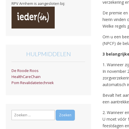
verzekering e
RPV Arnhem is aangesloten bij:
De premie en 
hierin vinden
Welke regels 
Om u een beet
(NPCF) de bela
HULPMIDDELEN
3 belangrij
1. Wanneer zi
De Roode Roos
In november 2
HealthCareChain
zorgverzekeri
Pom Revalidatietechniek
automatisch in
Bevalt het aa
een aantrekke
2. Wanneer en
Zoeken
naar:
U moet vóór 1
feestdagen en 