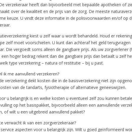
 De verzekeraar heeft dan bijvoorbeeld met bepaalde apotheken of z
aakt over de kwaliteit en de prijs van de zorg. De meeste naturaver
ime keuze. U vindt deze informatie in de polisvoorwaarden en/of op 
eraar.
utieverzekering kiest u zelf waar u wordt behandeld. Houd er rekenin
cipe zelf moet voorschieten. U kunt dan achteraf het geld terugvrage
r. Die vergoedt soms alleen de gangbare prijs. Als uw zorgverlener (h
v.) een hoger bedrag rekent dan die gangbare prijs dan betaalt u zelf het
lk type verzekering – natura of restitutie – bij u past.
il ik me aanvullend verzekeren?
de verzekering dekt kosten die in de basisverzekering niet zijn opgen
osten van de tandarts, fysiotherapie of alternatieve geneeswijzen.
r u belangrijk is en welke kosten u eventueel zelf zou kunnen betale
vulling op het basispakket, bijvoorbeeld alleen een aanvullende verze
, of wilt u een uitgebreid aanvullend pakket?
ice verwacht ik van een zorgverzekeraar?
service aspecten voor u belangrijk zijn. Wilt u goed geïnformeerd wo