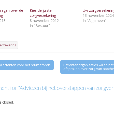
vragen over de
Kies de juiste
Uw zorgverzekerin
ng
zorgverzekering
13 november 2024
013
8 november 2012
In "Algemeen"
"
In "Bestuur"
erzekering
llectanten voor het reumafonds
Patiëntenorganisaties willen bet
afspraken over zorg van apoth
nt for “
Adviezen bij het overstappen van zorgve
 closed.