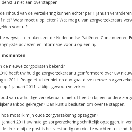
n denkt u niet aan overstappen.
de inhoud van de verzekering kunnen echter per 1 januari veranderen.
 of niet? Waar moet u op letten? Wat mag u van zorgverzekeraars ver
gelden voor u ?
je wegwijs te maken, zet de Nederlandse Patiënten Consumenten F
ngrijkste adviezen en informatie voor u op een rij.
ke momenten
jn de nieuwe zorgpolissen bekend?
010 heeft uw huidige zorgverzekeraar u geïnformeerd over uw nieu
ng in 2011. Reageert u hier niet op dan gaat deze nieuwe zorgverzeke
 op 1 januari 2011. U blijft gewoon verzekerd.
nbod van uw huidige verzekeraar u niet of heeft u bij een andere zorg
lijker aanbod gekregen? Dan kunt u besluiten om over te stappen.
 hoe moet ik mijn oude zorgverzekering opzeggen?
 januari 2011 uw huidige zorgverzekering schriftelijk opzeggen. In v
de drukte bij de post is het verstandig om niet te wachten tot eind 