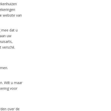
iekenhuizen
zekeringen
de website van
g mee dat u
n aan uw
uisarts,
 verschil.
omen.
n. Wilt u maar
kering voor
rden over de