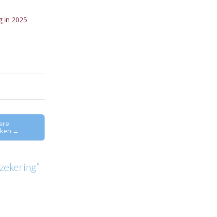
g in 2025
ere
eken →
rzekering
”