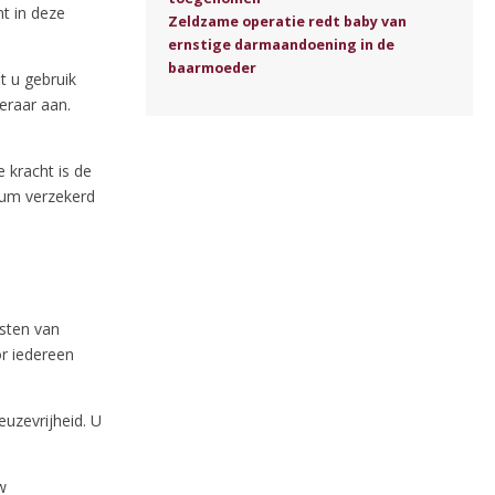
nt in deze
Zeldzame operatie redt baby van
ernstige darmaandoening in de
baarmoeder
t u gebruik
eraar aan.
 kracht is de
tum verzekerd
osten van
or iedereen
euzevrijheid. U
w