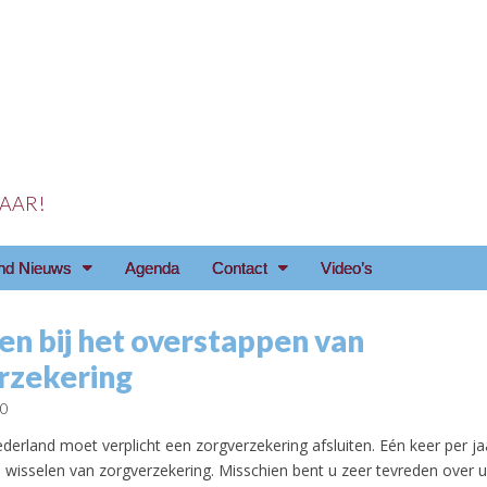
 JAAR!
reniging Arnhem e.o
nd Nieuws
Agenda
Contact
Video’s
en bij het overstappen van
rzekering
10
derland moet verplicht een zorgverzekering afsluiten. Eén keer per jaar
u wisselen van zorgverzekering. Misschien bent u zeer tevreden over 