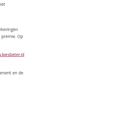
iet
ekeringen
e premie. Op
kiesbeter.nl
sument en de