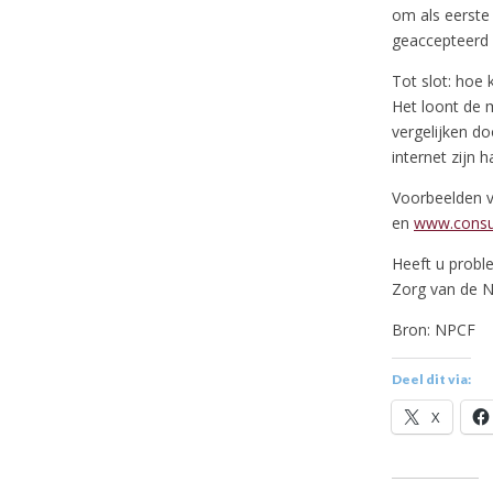
om als eerste 
geaccepteerd 
Tot slot: hoe 
Het loont de 
vergelijken do
internet zijn 
Voorbeelden va
en
www.consum
Heeft u probl
Zorg van de 
Bron: NPCF
Deel dit via:
X