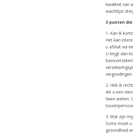
kwaliteit van 
wachtlijst dre
3 punten die
1. Kan ik korti
Het kan intere
u afsluit via
U krijgt dan k
basisverzeker
verzekeringsp
vergoedingen 
2. Heb ik rech
Als u een nieu
twee weken. Di
tussenpersoo
3. Wat zijn mi
Soms moet u v
gezondheid en