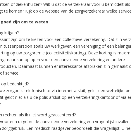
artsen of ziekenhuizen? Wilt u dat de verzekeraar voor u bemiddelt al
igt te komen? Kijk op de website van de zorgverzekeraar welke service
 goed zijn om te weten
ng krijgen?
ssant zijn om te kiezen voor een collectieve verzekering. Dat zijn ver
 een tussenpersoon zoals uw werkgever, een vereniging of een belange
orting op uw zorgpremie (collectiviteitskorting). Deze korting is maxi
ing maar kan oplopen voor een aanvullende verzekering en andere
roducten. Daarnaast kunnen er interessante afspraken zijn gemaakt o
of service.
t op bedenktijd?
we zorgpolis telefonisch of via internet afsluit, geldt een wettelijke b
t geldt niet als u de polis afsluit op een verzekeringskantoor of via e
n.
jn rechten als ik niet word geaccepteerd?
oor een uitgebreide aanvullende verzekering een vragenlijst invullen
 zorggebruik. Een medisch raadgever beoordeelt die vragenlijst. U hee