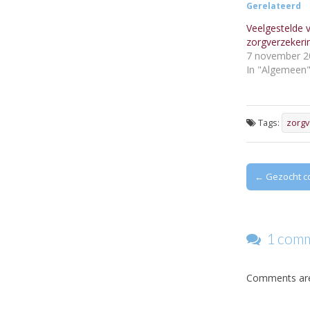
Gerelateerd
Veelgestelde 
zorgverzekeri
7 november 2
In "Algemeen
Tags:
zorgv
Post
← Gezocht co
navigation
1 comme
Comments are