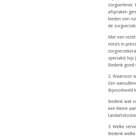
zorgverlener.
afspraken gem
bieden een ru
de zorgverzek
Met een restit
nota’s in prin
zorgverzekeraa
specialist bij
Bedenk goed we
2. Waarvoor w
Een aanvullen
Bijvoorbeeld k
Bedenk wat voo
een kleine aan
tandartskosten
3. Welke serv
Bedenk welke 