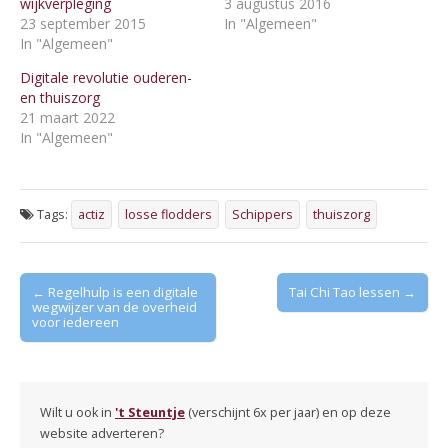
wijkverpleging
3 augustus 2016
23 september 2015
In "Algemeen"
In "Algemeen"
Digitale revolutie ouderen-
en thuiszorg
21 maart 2022
In "Algemeen"
Tags:
actiz
losse flodders
Schippers
thuiszorg
Post
← Regelhulp is een digitale
Tai Chi Tao lessen →
wegwijzer van de overheid
navigation
voor iedereen
Wilt u ook in
't Steuntje
(verschijnt 6x per jaar) en op deze
website adverteren?