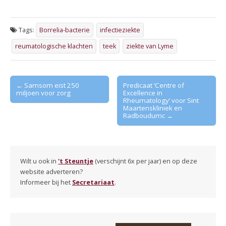
Tags:
Borrelia-bacterie
infectieziekte
reumatologische klachten
teek
ziekte van Lyme
Post
← Samsom eist 250
Predicaat ‘Centre of
miljoen voor zorg
Excellence in
navigation
Rheumatology’ voor Sint
Maartenskliniek en
Radboudumc →
Wilt u ook in
't Steuntje
(verschijnt 6x per jaar) en op deze
website adverteren?
Informeer bij het
Secretariaat
.