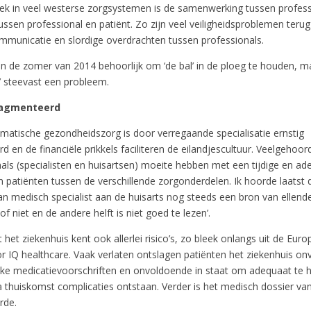
ek in veel westerse zorgsystemen is de samenwerking tussen profess
ussen professional en patiënt. Zo zijn veel veiligheidsproblemen teru
mmunicatie en slordige overdrachten tussen professionals.
in de zomer van 2014 behoorlijk om ‘de bal’ in de ploeg te houden, m
ie’ steevast een probleem.
ragmenteerd
omatische gezondheidszorg is door verregaande specialisatie ernstig
 en de financiële prikkels faciliteren de eilandjescultuur. Veelgehoor
nals (specialisten en huisartsen) moeite hebben met een tijdige en ad
 patiënten tussen de verschillende zorgonderdelen. Ik hoorde laatst 
an medisch specialist aan de huisarts nog steeds een bron van ellende i
of niet en de andere helft is niet goed te lezen’.
t het ziekenhuis kent ook allerlei risico’s, zo bleek onlangs uit de Eur
 IQ healthcare. Vaak verlaten ontslagen patiënten het ziekenhuis on
jke medicatievoorschriften en onvoldoende in staat om adequaat te 
 thuiskomst complicaties ontstaan. Verder is het medisch dossier van
rde.