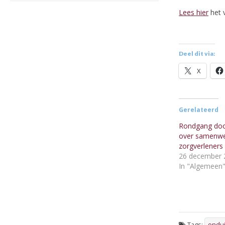
Lees hier
het v
Deel dit via:
X
Gerelateerd
Rondgang doo
over samenwe
zorgverleners
26 december 
In "Algemeen
Tags:
ondui