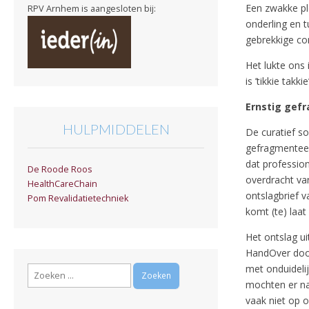
Een zwakke pl
RPV Arnhem is aangesloten bij:
onderling en t
gebrekkige co
Het lukte ons 
is ’tikkie takk
Ernstig gef
HULPMIDDELEN
De curatief s
gefragmenteerd
dat professio
De Roode Roos
overdracht van
HealthCareChain
ontslagbrief v
Pom Revalidatietechniek
komt (te) laat 
Het ontslag ui
HandOver door
met onduideli
Zoeken
naar:
mochten er na
vaak niet op o