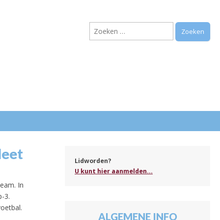
Zoeken
naar:
.
leet
Lidworden?
U kunt hier aanmelden...
team. In
p-3.
oetbal.
ALGEMENE INFO