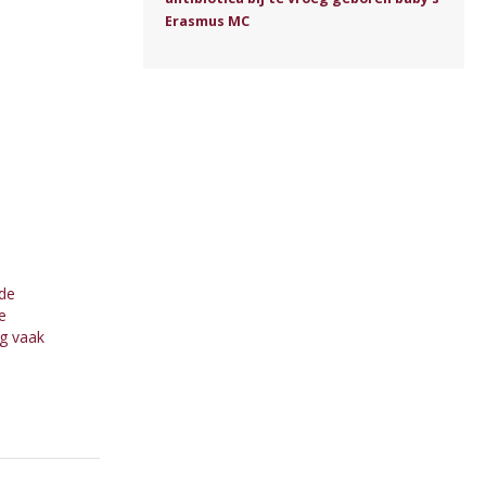
Erasmus MC
de
e
og vaak