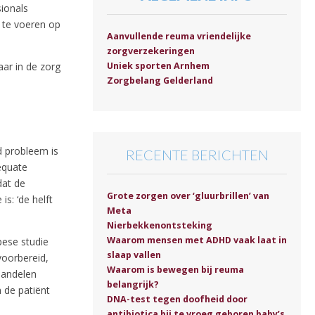
ionals
g te voeren op
Aanvullende reuma vriendelijke
zorgverzekeringen
aar in de zorg
Uniek sporten Arnhem
Zorgbelang Gelderland
d probleem is
RECENTE BERICHTEN
equate
dat de
Grote zorgen over ‘gluurbrillen’ van
s: ‘de helft
Meta
Nierbekkenontsteking
Waarom mensen met ADHD vaak laat in
opese studie
slaap vallen
voorbereid,
Waarom is bewegen bij reuma
handelen
belangrijk?
 de patiënt
DNA-test tegen doofheid door
antibiotica bij te vroeg geboren baby’s