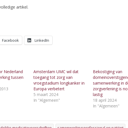
olledige artikel.
Facebook
LinkedIn
r Nederland
Amsterdam UMC wil dat
Bekostiging van
rking tussen
toegang tot zorg van
domeinoverstijgen
vroegstadium longkanker in
samenwerking in d
2013
Europa verbetert
zorgverlening is n
"
5 maart 2024
lastig
In "Algemeen"
18 april 2024
In "Algemeen"
delijke medicatievoorschriften
samenwerking professional en patiënt