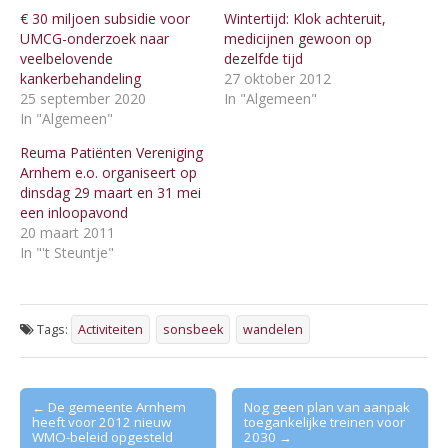
€ 30 miljoen subsidie voor
Wintertijd: Klok achteruit,
UMCG-onderzoek naar
medicijnen gewoon op
veelbelovende
dezelfde tijd
kankerbehandeling
27 oktober 2012
25 september 2020
In "Algemeen"
In "Algemeen"
Reuma Patiënten Vereniging
Arnhem e.o. organiseert op
dinsdag 29 maart en 31 mei
een inloopavond
20 maart 2011
In "'t Steuntje"
Tags:
Activiteiten
sonsbeek
wandelen
Post
← De gemeente Arnhem
Nog geen plan van aanpak
heeft voor 2012 nieuw
toegankelijke treinen voor
navigation
WMO-beleid opgesteld
2030 →