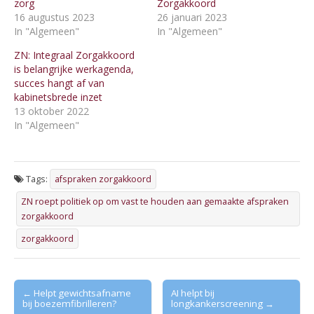
zorg
Zorgakkoord
16 augustus 2023
26 januari 2023
In "Algemeen"
In "Algemeen"
ZN: Integraal Zorgakkoord
is belangrijke werkagenda,
succes hangt af van
kabinetsbrede inzet
13 oktober 2022
In "Algemeen"
Tags:
afspraken zorgakkoord
ZN roept politiek op om vast te houden aan gemaakte afspraken
zorgakkoord
zorgakkoord
Post
← Helpt gewichtsafname
AI helpt bij
bij boezemfibrilleren?
longkankerscreening →
navigation