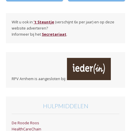
Wilt u ook in
't Steuntje
(verschijnt 6x per jaar) en op deze
website adverteren?
Informeer bij het
Secretariaat
.
RPV Arnhem is aangesloten bij:
HULPMIDDELEN
De Roode Roos
HealthCareChain