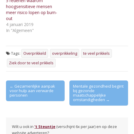
5 redenen waarom
hoogsensitieve mensen
meer risico lopen op burn-
out
4 januari 2019
In "Algemeen"
Tags:
Overprikkeld
overprikkeling
te veel prikkels
Ziek door te veel prikkels
Post
← Gezamenlijke aanpak
Mentale gezondheid begint
voor hulp aan verwarde
bij gezonde
navigation
personen
maatschappelijke
omstandigheden →
Wilt u ook in
't Steuntje
(verschijnt 6x per jaar) en op deze
website adverteren?