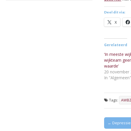
Deel dit via:
X
Gerelateerd
‘In meeste wij
wijkteam gee
waarde’
20 november 
In "Algemeen
Tags:
AWBZ
Post
← Depressie b
navigation