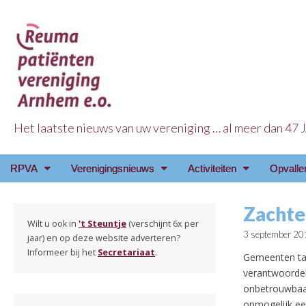
Het laatste nieuws van uw vereniging … al meer dan 47
Reuma Patienten Ve
Main
Skip
RPVA
Verenigingsnieuws
Activiteiten
Opvalle
menu
to
content
Zachte
Wilt u ook in
't Steuntje
(verschijnt 6x per
3 september 20
jaar) en op deze website adverteren?
Informeer bij het
Secretariaat
.
Gemeenten tas
verantwoordeli
onbetrouwbaar
onmogelijk ee