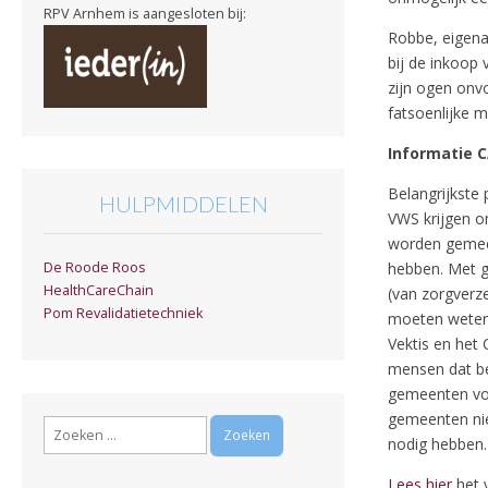
RPV Arnhem is aangesloten bij:
Robbe, eigena
bij de inkoop
zijn ogen onv
fatsoenlijke m
Informatie C
Belangrijkste
HULPMIDDELEN
VWS krijgen o
worden gemeen
hebben. Met g
De Roode Roos
HealthCareChain
(van zorgverz
Pom Revalidatietechniek
moeten weten 
Vektis en het 
mensen dat be
gemeenten voo
gemeenten nie
Zoeken
nodig hebben. 
naar:
Lees hier
het v