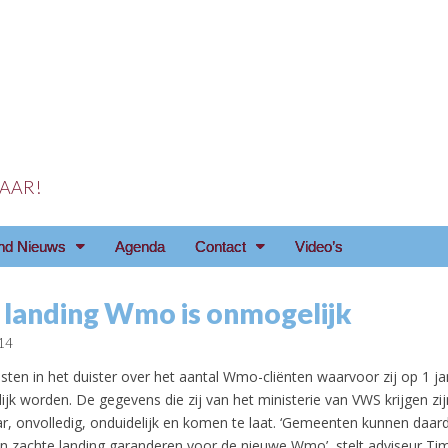
 JAAR!
reniging Arnhem e.o
nd Nieuws
Agenda
Contact
Video’s
 landing Wmo is onmogelijk
14
ten in het duister over het aantal Wmo-cliënten waarvoor zij op 1 ja
jk worden. De gegevens die zij van het ministerie van VWS krijgen zij
, onvolledig, onduidelijk en komen te laat.
‘Gemeenten kunnen daar
n zachte landing garanderen voor de nieuwe Wmo’, stelt adviseur Tim