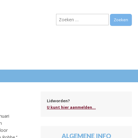
Zoeken
naar:
.
Lidworden?
U kunt hier aanmelden...
nuari
n
door
ALGEMENE INFO
 Robbe.‘’