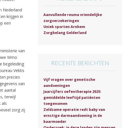
in Nederland
Aanvullende reuma vriendelijke
en krijgen in
zorgverzekeringen
op een
Uniek sporten Arnhem
Zorgbelang Gelderland
ministerie van
ieuwe Wmo
RECENTE BERICHTEN
e begeleiding
bureau Vektis
ten precies
Vijf vragen over genetische
 gegevens van
aandoeningen
et aantal
Jaarcijfers oefentherapie 2025:
, terwijl
gemiddelde leeftijd patiënten
 als
toegenomen
Zeldzame operatie redt baby van
eveel zorg zij
ernstige darmaandoening in de
baarmoeder
Onderzoek: in deze landen zijn mensen