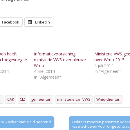
Facebook
LinkedIn
ken heeft
Informatievoorziening
Ministerie VWS geef
n toegevoegde
ministerie VWS over nieuwe
over Wmo 2015
Wmo
2 juli 2014
2014
4 mei 2014
In "Algemeen"
"
In "Algemeen"
.
CAK
CIZ
gemeenten
ministerie van VWS
Wmo-cliënten
ij kanker niet altijd herkend
Dokters moeten patiënten voora
waarschuwen voor ongecontrac