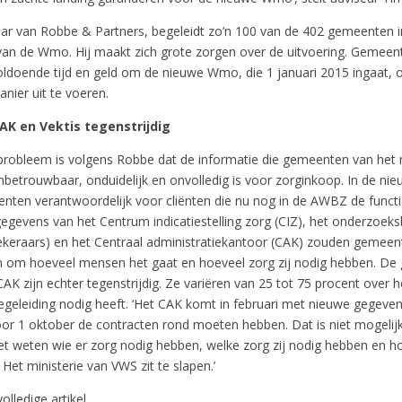
ar van Robbe & Partners, begeleidt zo’n 100 van de 402 gemeenten 
 van de Wmo. Hij maakt zich grote zorgen over de uitvoering. Gemeent
oldoende tijd en geld om de nieuwe Wmo, die 1 januari 2015 ingaat, 
anier uit te voeren.
AK en Vektis tegenstrijdig
 probleem is volgens Robbe dat de informatie die gemeenten van het 
nbetrouwbaar, onduidelijk en onvolledig is voor zorginkoop. In de n
ten verantwoordelijk voor cliënten die nu nog in de AWBZ de functi
egevens van het Centrum indicatiestelling zorg (CIZ), het onderzoeks
ekeraars) en het Centraal administratiekantoor (CAK) zouden gemeen
om hoeveel mensen het gaat en hoeveel zorg zij nodig hebben. De
CAK zijn echter tegenstrijdig. Ze variëren van 25 tot 75 procent over h
geleiding nodig heeft. ‘Het CAK komt in februari met nieuwe gegevens
r 1 oktober de contracten rond moeten hebben. Dat is niet mogelijk
t weten wie er zorg nodig hebben, welke zorg zij nodig hebben en ho
Het ministerie van VWS zit te slapen.’
olledige artikel.