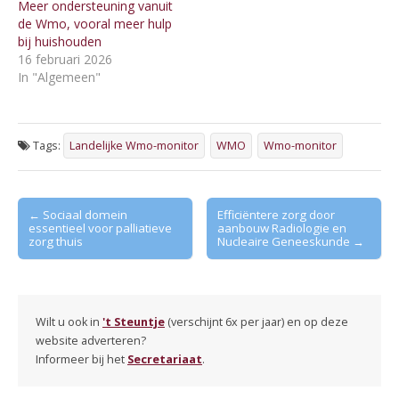
Meer ondersteuning vanuit
de Wmo, vooral meer hulp
bij huishouden
16 februari 2026
In "Algemeen"
Tags:
Landelijke Wmo-monitor
WMO
Wmo-monitor
Post
← Sociaal domein
Efficiëntere zorg door
essentieel voor palliatieve
aanbouw Radiologie en
navigation
zorg thuis
Nucleaire Geneeskunde →
Wilt u ook in
't Steuntje
(verschijnt 6x per jaar) en op deze
website adverteren?
Informeer bij het
Secretariaat
.