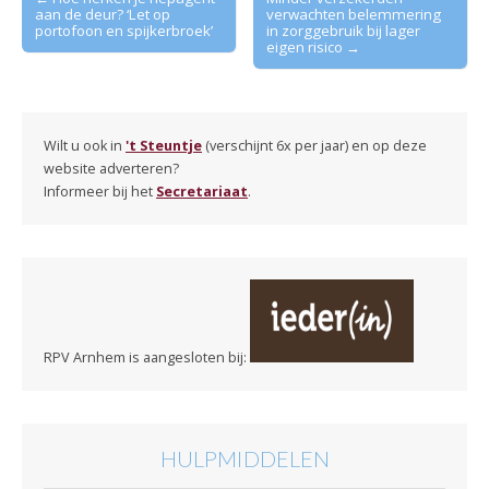
aan de deur? ‘Let op
verwachten belemmering
navigation
portofoon en spijkerbroek’
in zorggebruik bij lager
eigen risico →
Wilt u ook in
't Steuntje
(verschijnt 6x per jaar) en op deze
website adverteren?
Informeer bij het
Secretariaat
.
RPV Arnhem is aangesloten bij:
HULPMIDDELEN