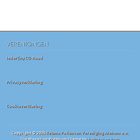
VERENIGINGEN
Ieder(in) CG-Raad
Privacyverklaring
Cookieverklaring
Copyright © 2025
Reuma Patienten Vereniging Arnhem e.o.
The Magazine Premium Theme by
bavotasan.com
.