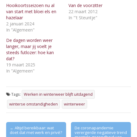
Hooikoortsseizoen nu al
Van de voorzitter
van start met bloei els en
22 maart 2012
hazelaar
In "'t Steuntje"
2 januari 2024
In "Algemeen"
De dagen worden weer
langer, maar jij voelt je
steeds futlozer: hoe kan
dat?
19 maart 2025
In "Algemeen"
Tags:
Werken in winterweer blijft uitdagend
winterse omstandigheden
winterweer
Post
← Altijd bereikbaar: wat
De coronapandemie
doet dat met werk en privé?
verergerde negatieve trend
navigation
mentale gezondheid van