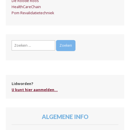
De Roode Roos
HealthCareChain
Pom Revalidatietechniek
Zoeken
naar:
Lidworden?
U kunt hier aanmelden...
ALGEMENE INFO