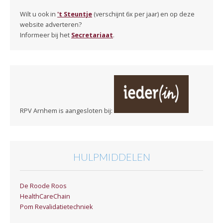
Wilt u ook in
't Steuntje
(verschijnt 6x per jaar) en op deze
website adverteren?
Informeer bij het
Secretariaat
.
RPV Arnhem is aangesloten bij:
HULPMIDDELEN
De Roode Roos
HealthCareChain
Pom Revalidatietechniek