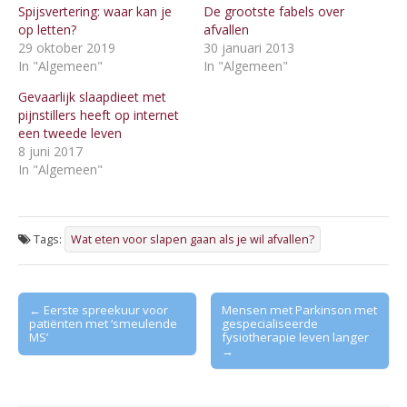
Spijsvertering: waar kan je
De grootste fabels over
op letten?
afvallen
29 oktober 2019
30 januari 2013
In "Algemeen"
In "Algemeen"
Gevaarlijk slaapdieet met
pijnstillers heeft op internet
een tweede leven
8 juni 2017
In "Algemeen"
Tags:
Wat eten voor slapen gaan als je wil afvallen?
Post
← Eerste spreekuur voor
Mensen met Parkinson met
patiënten met ‘smeulende
gespecialiseerde
navigation
MS’
fysiotherapie leven langer
→