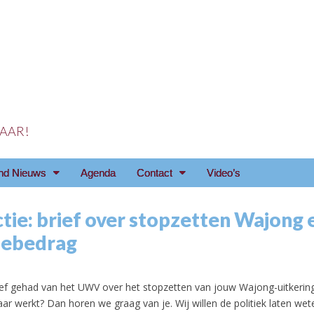
 JAAR!
reniging Arnhem e.o
nd Nieuws
Agenda
Contact
Video’s
tie: brief over stopzetten Wajong 
iebedrag
ief gehad van het UWV over het stopzetten van jouw Wajong-uitkerin
aar werkt? Dan horen we graag van je. Wij willen de politiek laten wet