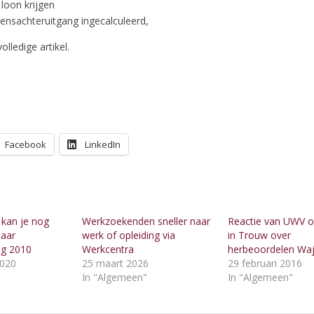
loon krijgen
ensachteruitgang ingecalculeerd,
olledige artikel.
Facebook
LinkedIn
 kan je nog
Werkzoekenden sneller naar
Reactie van UWV op
naar
werk of opleiding via
in Trouw over
ng 2010
Werkcentra
herbeoordelen Wa
2020
25 maart 2026
29 februari 2016
"
In "Algemeen"
In "Algemeen"