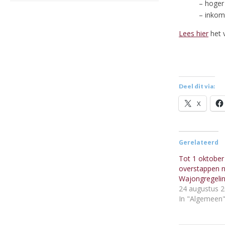
– hoger 
– inkom
Lees hier
het v
Deel dit via:
X
Gerelateerd
Tot 1 oktober
overstappen 
Wajongregeli
24 augustus 
In "Algemeen