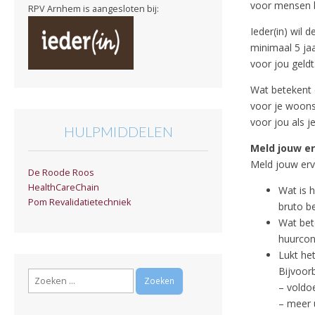
voor mensen 
RPV Arnhem is aangesloten bij:
Ieder(in) wil
minimaal 5 jaa
voor jou geldt
Wat betekent 
voor je woons
voor jou als j
HULPMIDDELEN
Meld jouw er
Meld jouw erv
De Roode Roos
HealthCareChain
Wat is 
Pom Revalidatietechniek
bruto b
Wat bete
huurcon
Lukt he
Bijvoor
Zoeken
– voldo
naar:
– meer 