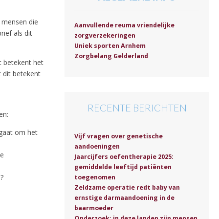
r mensen die
Aanvullende reuma vriendelijke
ief als dit
zorgverzekeringen
Uniek sporten Arnhem
Zorgbelang Gelderland
t betekent het
 dit betekent
RECENTE BERICHTEN
en:
 gaat om het
Vijf vragen over genetische
aandoeningen
je
Jaarcijfers oefentherapie 2025:
gemiddelde leeftijd patiënten
?
toegenomen
Zeldzame operatie redt baby van
ernstige darmaandoening in de
baarmoeder
Onderzoek: in deze landen zijn mensen