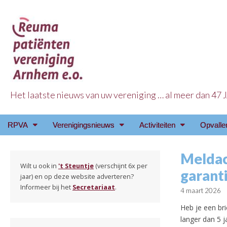
Het laatste nieuws van uw vereniging … al meer dan 47
Reuma Patienten Ve
Main
Skip
RPVA
Verenigingsnieuws
Activiteiten
Opvalle
menu
to
content
Meldac
Wilt u ook in
't Steuntje
(verschijnt 6x per
garant
jaar) en op deze website adverteren?
Informeer bij het
Secretariaat
.
4 maart 2026
Heb je een br
langer dan 5 j