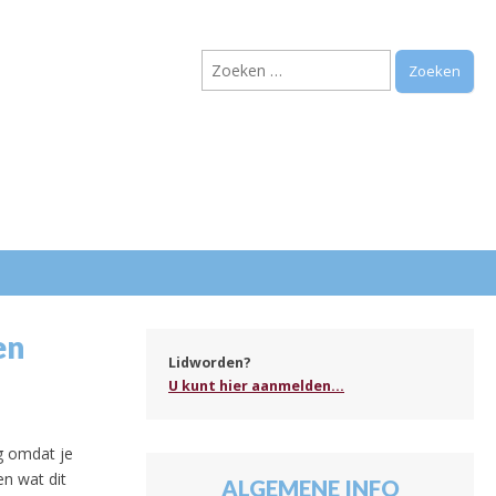
Zoeken
naar:
.
en
Lidworden?
U kunt hier aanmelden...
g omdat je
en wat dit
ALGEMENE INFO