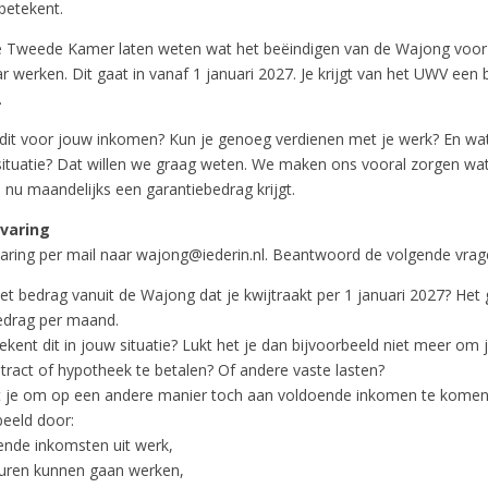
betekent.
 de Tweede Kamer laten weten wat het beëindigen van de Wajong voo
r werken. Dit gaat in vanaf 1 januari 2027. Je krijgt van het UWV een br
.
dit voor jouw inkomen? Kun je genoeg verdienen met je werk? En wa
ituatie? Dat willen we graag weten. We maken ons vooral zorgen wat
e nu maandelijks een garantiebedrag krijgt.
varing
aring per mail naar wajong@iederin.nl. Beantwoord de volgende vrag
het bedrag vanuit de Wajong dat je kwijtraakt per 1 januari 2027? Het
edrag per maand.
kent dit in jouw situatie? Lukt het je dan bijvoorbeeld niet meer om 
tract of hypotheek te betalen? Of andere vaste lasten?
t je om op een andere manier toch aan voldoende inkomen te komen
beeld door:
ende inkomsten uit werk,
uren kunnen gaan werken,