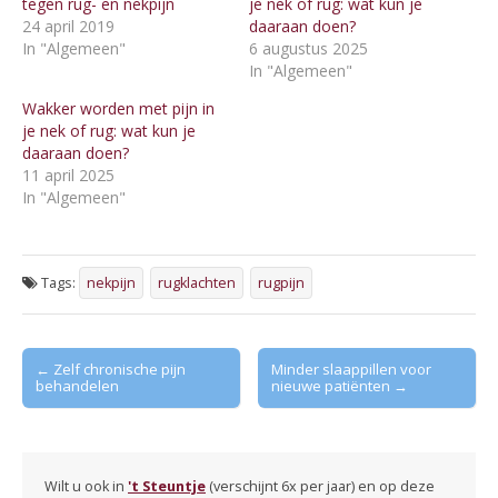
tegen rug- en nekpijn
je nek of rug: wat kun je
24 april 2019
daaraan doen?
In "Algemeen"
6 augustus 2025
In "Algemeen"
Wakker worden met pijn in
je nek of rug: wat kun je
daaraan doen?
11 april 2025
In "Algemeen"
Tags:
nekpijn
rugklachten
rugpijn
Post
← Zelf chronische pijn
Minder slaappillen voor
behandelen
nieuwe patiënten →
navigation
Wilt u ook in
't Steuntje
(verschijnt 6x per jaar) en op deze