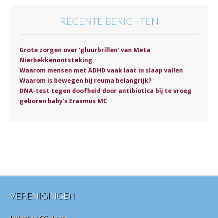
RECENTE BERICHTEN
Grote zorgen over ‘gluurbrillen’ van Meta
Nierbekkenontsteking
Waarom mensen met ADHD vaak laat in slaap vallen
Waarom is bewegen bij reuma belangrijk?
DNA-test tegen doofheid door antibiotica bij te vroeg
geboren baby’s Erasmus MC
VERENIGINGEN
Ieder(in) CG-Raad