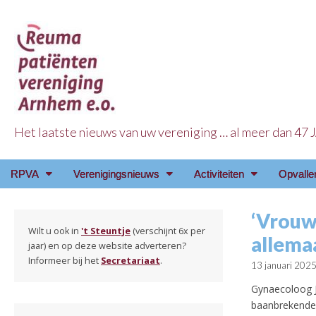
Het laatste nieuws van uw vereniging … al meer dan 47
Reuma Patienten Ve
Main
Skip
RPVA
Verenigingsnieuws
Activiteiten
Opvalle
menu
to
content
‘Vrouw
Wilt u ook in
't Steuntje
(verschijnt 6x per
allemaa
jaar) en op deze website adverteren?
Informeer bij het
Secretariaat
.
13 januari 202
Gynaecoloog J
baanbrekende 