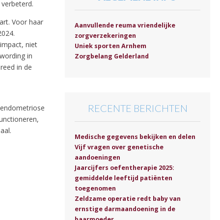
 verbeterd.
art. Voor haar
Aanvullende reuma vriendelijke
2024.
zorgverzekeringen
impact, niet
Uniek sporten Arnhem
wording in
Zorgbelang Gelderland
reed in de
RECENTE BERICHTEN
n endometriose
unctioneren,
aal.
Medische gegevens bekijken en delen
Vijf vragen over genetische
aandoeningen
Jaarcijfers oefentherapie 2025:
gemiddelde leeftijd patiënten
toegenomen
Zeldzame operatie redt baby van
ernstige darmaandoening in de
baarmoeder