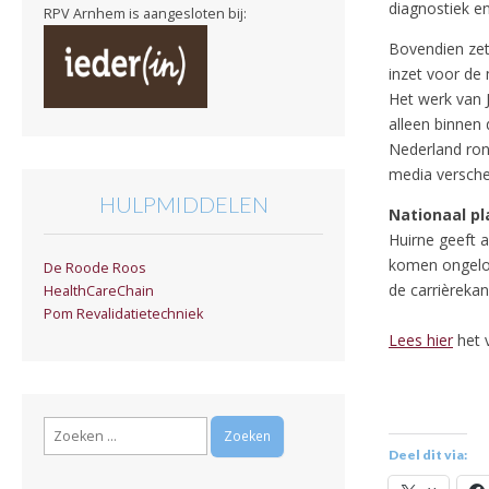
diagnostiek en
RPV Arnhem is aangesloten bij:
Bovendien zet
inzet voor de
Het werk van 
alleen binnen
Nederland ro
media versch
HULPMIDDELEN
Nationaal p
Huirne geeft 
komen ongeloo
De Roode Roos
de carrièreka
HealthCareChain
Pom Revalidatietechniek
Lees hier
het v
Zoeken
naar:
Deel dit via: