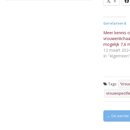
X
Gerelateerd
Meer kennis o
vrouwenlicha
mogelijk 7,6 m
12 maart 202
In "Algemeen
Tags:
‘Vrou
vrouwspecifi
Post
← De eerste
navigation