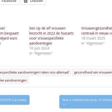
Facebook
LinkedIn
ver
Een op de elf vrouwen
Vrouwengezondhei
am bespaart
bezocht in 2022 de huisarts
centraal in nieuw 
iljard euro
voor vrouwspecifieke
18 maart 2025
4
aandoeningen
In "Algemeen"
"
10 juni 2024
In "Algemeen"
wspecifieke aandoeningen raken ons allemaal’
gezondheid van vrouwe
eke aandoeningen
 CRISPR-Cas-baby
Wat is slokdarmkramp of slok
→