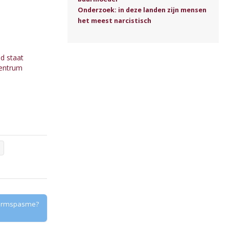
Onderzoek: in deze landen zijn mensen
het meest narcistisch
d staat
centrum
n
darmspasme?