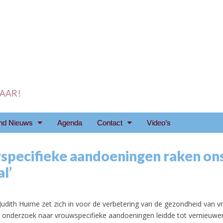
 JAAR!
reniging Arnhem e.o
nd Nieuws
Agenda
Contact
Video’s
specifieke aandoeningen raken on
l’
5
udith Huirne zet zich in voor de verbetering van de gezondheid van 
onderzoek naar vrouwspecifieke aandoeningen leidde tot vernieuwe