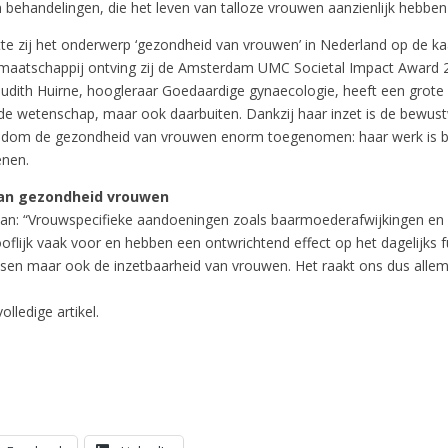
 behandelingen, die het leven van talloze vrouwen aanzienlijk hebben
te zij het onderwerp ‘gezondheid van vrouwen’ in Nederland op de ka
 maatschappij ontving zij de Amsterdam UMC Societal Impact Award 
Judith Huirne, hoogleraar Goedaardige gynaecologie, heeft een grote 
 de wetenschap, maar ook daarbuiten. Dankzij haar inzet is de bewust
ndom de gezondheid van vrouwen enorm toegenomen: haar werk is b
enen.
lan gezondheid vrouwen
aan: “Vrouwspecifieke aandoeningen zoals baarmoederafwijkingen e
flijk vaak voor en hebben een ontwrichtend effect op het dagelijks f
nsen maar ook de inzetbaarheid van vrouwen. Het raakt ons dus allem
olledige artikel.