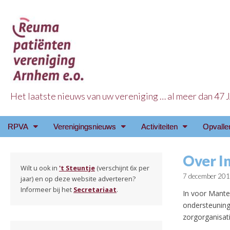
Het laatste nieuws van uw vereniging … al meer dan 47
Reuma Patienten Ve
Main
Skip
RPVA
Verenigingsnieuws
Activiteiten
Opvalle
menu
to
content
Over I
Wilt u ook in
't Steuntje
(verschijnt 6x per
7 december 20
jaar) en op deze website adverteren?
Informeer bij het
Secretariaat
.
In voor Mante
ondersteuning
zorgorganisati