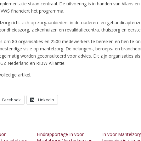
mplementatie staan centraal. De uitvoering is in handen van Vilans en
n VWS financiert het programma.
lzorg richt zich op zorgaanbieders in de ouderen- en gehandicaptenzo
zondheidszorg, ziekenhuizen en revalidatiecentra, thuiszorg en eerstel
is om 80 organisaties en 2500 medewerkers te bereiken en hen te on
estendige visie op mantelzorg. De belangen-, beroeps- en brancheor
 regelmatig worden geconsulteerd voor advies. Dit zijn organisaties al
Z Nederland en RIBW Alliantie.
olledige artikel.
Facebook
LinkedIn
oor
Eindrapportage In voor
In voor Mantelzorg
ect mantelzorg
Mantelzorg: Versterken van
beweging in same