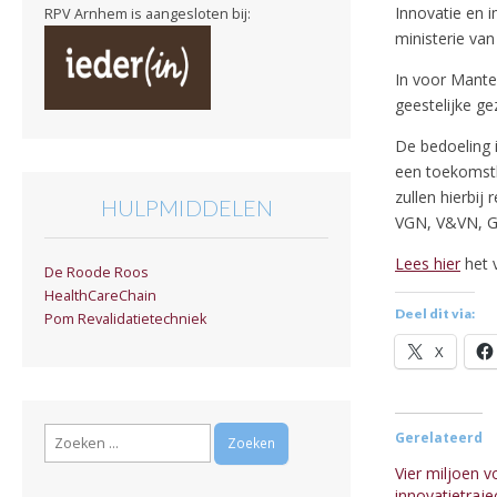
Innovatie en i
RPV Arnhem is aangesloten bij:
ministerie va
In voor Mante
geestelijke ge
De bedoeling 
een toekomstb
zullen hierbij
HULPMIDDELEN
VGN, V&VN, GG
Lees hier
het v
De Roode Roos
HealthCareChain
Deel dit via:
Pom Revalidatietechniek
X
Zoeken
Gerelateerd
naar:
Vier miljoen v
innovatietraj