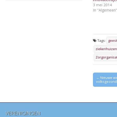
3 mei 2014
In "Algemeen
Tags:
geest
ziekenhuizen 
Zorgorganisa
Post
← Nieuwe web
volksgezond
navigation
VERENIGINGEN