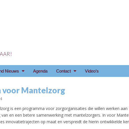
 JAAR!
reniging Arnhem e.o
nd Nieuws
Agenda
Contact
Video’s
n voor Mantelzorg
14
lzorg is een programma voor zorgorganisaties die willen werken aan
 van en een betere samenwerking met mantelzorgers. In voor Mantel
es innovatietrajecten op maat en verspreidt de hierin ontwikkelde ken