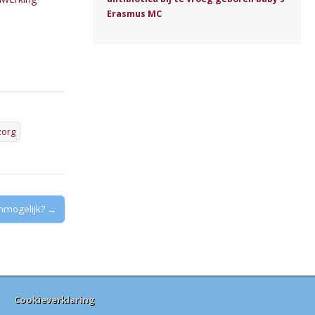
Erasmus MC
zorg
onmogelijk? →
Cookieverklaring