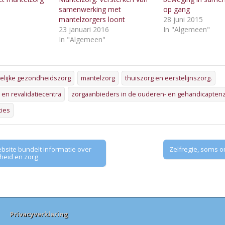
samenwerking met
op gang
"
mantelzorgers loont
28 juni 2015
23 januari 2016
In "Algemeen"
In "Algemeen"
elijke gezondheidszorg
mantelzorg
thuiszorg en eerstelijnszorg.
en revalidatiecentra
zorgaanbieders in de ouderen- en gehandicapten
ties
site bundelt informatie over
Zelfregie, soms 
heid en zorg
Privacyverklaring