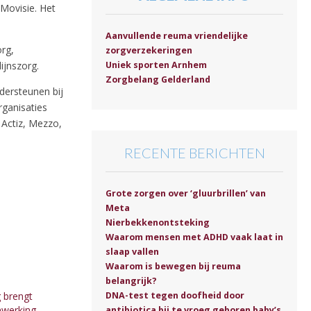
 Movisie. Het
Aanvullende reuma vriendelijke
rg,
zorgverzekeringen
ijnszorg.
Uniek sporten Arnhem
Zorgbelang Gelderland
dersteunen bij
ganisaties
s Actiz, Mezzo,
RECENTE BERICHTEN
Grote zorgen over ‘gluurbrillen’ van
Meta
Nierbekkenontsteking
Waarom mensen met ADHD vaak laat in
slaap vallen
Waarom is bewegen bij reuma
belangrijk?
DNA-test tegen doofheid door
 brengt
nwerking
antibiotica bij te vroeg geboren baby’s