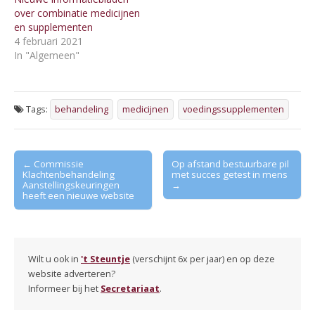
over combinatie medicijnen
en supplementen
4 februari 2021
In "Algemeen"
Tags:
behandeling
medicijnen
voedingssupplementen
Post
← Commissie
Op afstand bestuurbare pil
Klachtenbehandeling
met succes getest in mens
navigation
Aanstellingskeuringen
→
heeft een nieuwe website
Wilt u ook in
't Steuntje
(verschijnt 6x per jaar) en op deze
website adverteren?
Informeer bij het
Secretariaat
.