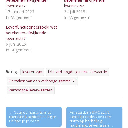
betekenen afwijkende
betekenen afwijkende
levertests?
levertests?
17 januari 2023
24 juli 2018
In "Algemeen"
In "Algemeen"
Leverfunctieonderzoek: wat
betekenen afwijkende
levertests?
6 juni 2025
In "Algemeen"
Tags:
leverenzym
licht verhoogde gamma GT-waarde
Oorzaken van een verhoogd gamma GT
Verhoogde leverwaarden
Post
← Naar de huisarts met
Amsterdam UMC start
mentale klachten: zo leg je
landelijk onderzoek om
navigation
uit hoe je je voelt
risico op herhaling
hartinfarct te verlagen →