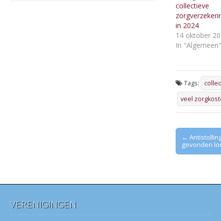
collectieve
zorgverzekeri
in 2024
14 oktober 2
In "Algemeen
Tags:
colle
veel zorgkos
Post
← Antistolling 
gevonden lon
navigation
VERENIGINGEN