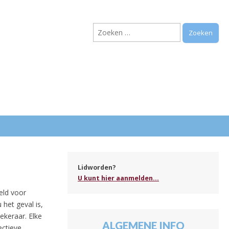
Zoeken
naar:
.
Lidworden?
U kunt hier aanmelden...
eld voor
het geval is,
ekeraar.
Elke
ALGEMENE INFO
ectieve