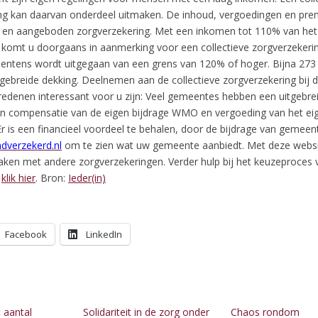
ng kan daarvan onderdeel uitmaken. De inhoud, vergoedingen en prem
en aangeboden zorgverzekering. Met een inkomen tot 110% van het 
omt u doorgaans in aanmerking voor een collectieve zorgverzekerin
ntens wordt uitgegaan van een grens van 120% of hoger. Bijna 27
tgebreide dekking. Deelnemen aan de collectieve zorgverzekering bij
edenen interessant voor u zijn: Veel gemeentes hebben een uitgebrei
n compensatie van de eigen bijdrage WMO en vergoeding van het eige
 is een financieel voordeel te behalen, door de bijdrage van gemeent
dverzekerd.nl
om te zien wat uw gemeente aanbiedt. Met deze websi
maken met andere zorgverzekeringen. Verder hulp bij het keuzeproces 
,
klik hier
.
Bron:
Ieder(in)
Facebook
LinkedIn
 aantal
Solidariteit in de zorg onder
Chaos rondom