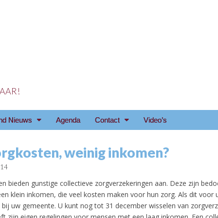
 JAAR!
reniging Arnhem e.o
nd Nieuws
Agenda
Contact
Video’s
orgkosten, weinig inkomen?
014
n bieden gunstige collectieve zorgverzekeringen aan. Deze zijn bedo
 klein inkomen, die veel kosten maken voor hun zorg. Als dit voor u 
 bij uw gemeente. U kunt nog tot 31 december wisselen van zorgverz
t zijn eigen regelingen voor mensen met een laag inkomen. Een coll