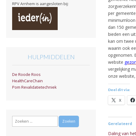
RPV Arnhem is aangesloten bij:
zorgverzekeri
per gemeente 
minimumloon k
dan 150 gemee
bieden een ui
kan om twee r
waarin ook ee
opgenomen. Er
HULPMIDDELEN
website
gezon
vergelijking 
De Roode Roos
onze website
HealthCareChain
Pom Revalidatietechniek
Deel dit via:
X
Zoeken
Gerelateerd
naar:
Daling van het