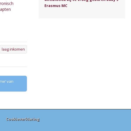
ronisch
Erasmus MC
capten
laag inkomen
me’ van
Cookieverklaring