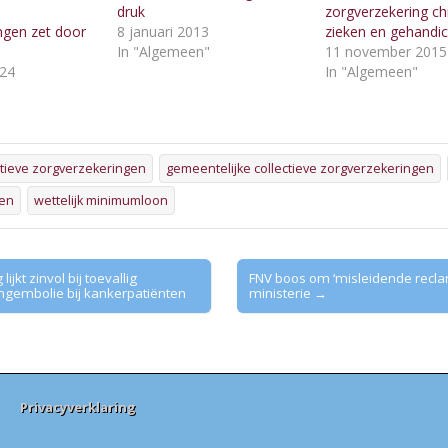
druk
zorgverzekering ch
ngen zet door
8 januari 2013
zieken en gehandi
In "Algemeen"
11 november 2015
024
In "Algemeen"
"
ctieve zorgverzekeringen
gemeentelijke collectieve zorgverzekeringen
ten
wettelijk minimumloon
lijkt zinvol bij toevallig
FNV boos om ‘misleidende recla
gembolie bij kankerpatiënten
ministerie →
Privacyverklaring