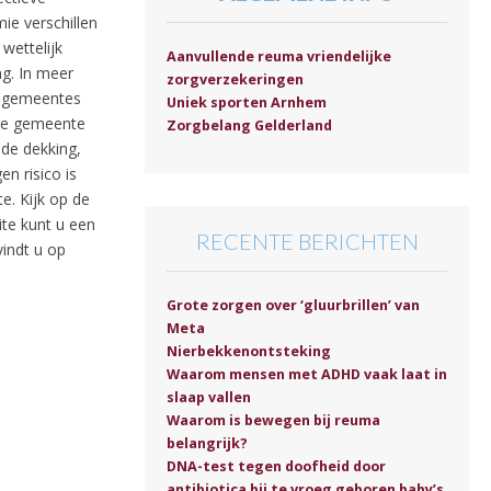
ie verschillen
wettelijk
Aanvullende reuma vriendelijke
g. In meer
zorgverzekeringen
3 gemeentes
Uniek sporten Arnhem
 de gemeente
Zorgbelang Gelderland
de dekking,
n risico is
e. Kijk op de
te kunt u een
RECENTE BERICHTEN
vindt u op
Grote zorgen over ‘gluurbrillen’ van
Meta
Nierbekkenontsteking
Waarom mensen met ADHD vaak laat in
slaap vallen
Waarom is bewegen bij reuma
belangrijk?
DNA-test tegen doofheid door
antibiotica bij te vroeg geboren baby’s