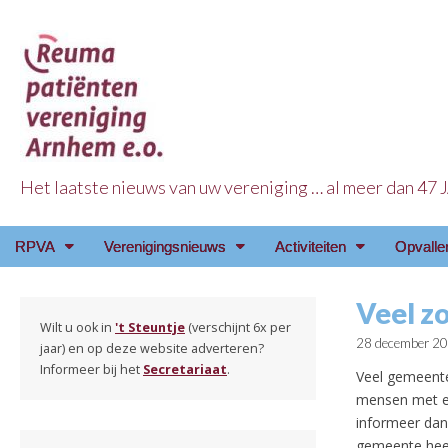
Het laatste nieuws van uw vereniging … al meer dan 47
Reuma Patienten Ve
Main
Skip
RPVA
Verenigingsnieuws
Activiteiten
Opvalle
menu
to
content
Veel z
Wilt u ook in
't Steuntje
(verschijnt 6x per
28 december 2
jaar) en op deze website adverteren?
Informeer bij het
Secretariaat
.
Veel gemeente
mensen met een
informeer dan
gemeente heef