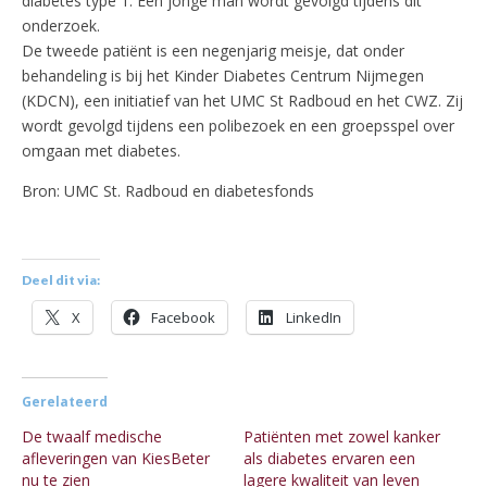
diabetes type 1. Een jonge man wordt gevolgd tijdens dit
onderzoek.
De tweede patiënt is een negenjarig meisje, dat onder
behandeling is bij het Kinder Diabetes Centrum Nijmegen
(KDCN), een initiatief van het UMC St Radboud en het CWZ. Zij
wordt gevolgd tijdens een polibezoek en een groepsspel over
omgaan met diabetes.
Bron: UMC St. Radboud en diabetesfonds
Deel dit via:
X
Facebook
LinkedIn
Gerelateerd
De twaalf medische
Patiënten met zowel kanker
afleveringen van KiesBeter
als diabetes ervaren een
nu te zien
lagere kwaliteit van leven