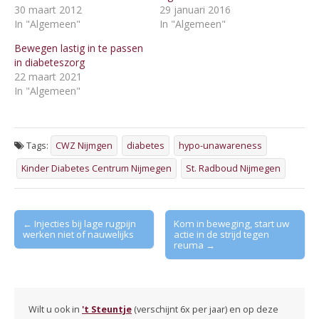
30 maart 2012
29 januari 2016
In "Algemeen"
In "Algemeen"
Bewegen lastig in te passen
in diabeteszorg
22 maart 2021
In "Algemeen"
Tags:
CWZ Nijmgen
diabetes
hypo-unawareness
Kinder Diabetes Centrum Nijmegen
St. Radboud Nijmegen
Post
← Injecties bij lage rugpijn
Kom in beweging, start uw
werken niet of nauwelijks
actie in de strijd tegen
navigation
reuma →
Wilt u ook in
't Steuntje
(verschijnt 6x per jaar) en op deze