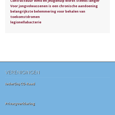
Contractduur Wmo en jeugdhulp wordt steeds langer
Voor jongvolwassenen is een chronische aandoening
belangrijkste belemmering voor behalen van
toekomstdromen
legionellabacterie
VERENIGINGEN
Ieder(in) CG-Raad
Privacyverklaring