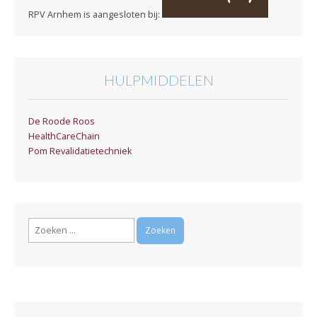
RPV Arnhem is aangesloten bij:
HULPMIDDELEN
De Roode Roos
HealthCareChain
Pom Revalidatietechniek
Zoeken
naar: