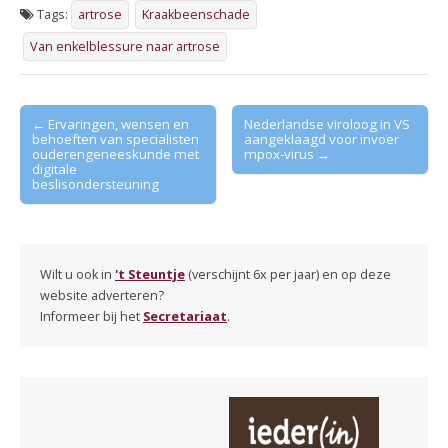
Tags:
artrose
Kraakbeenschade
Van enkelblessure naar artrose
Post
← Ervaringen, wensen en
Nederlandse viroloog in VS
behoeften van specialisten
aangeklaagd voor invoer
navigation
ouderengeneeskunde met
mpox-virus →
digitale
beslisondersteuning
Wilt u ook in
't Steuntje
(verschijnt 6x per jaar) en op deze
website adverteren?
Informeer bij het
Secretariaat
.