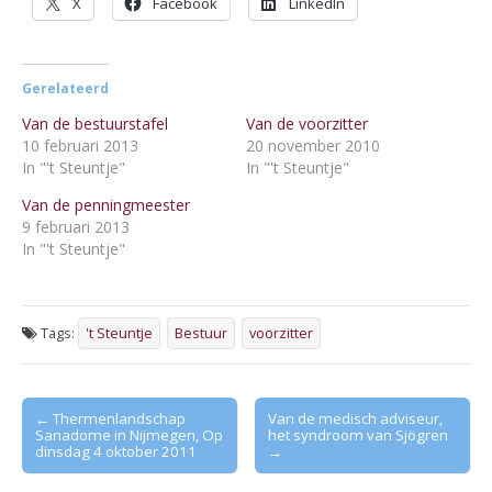
X
Facebook
LinkedIn
Gerelateerd
Van de bestuurstafel
Van de voorzitter
10 februari 2013
20 november 2010
In "'t Steuntje"
In "'t Steuntje"
Van de penningmeester
9 februari 2013
In "'t Steuntje"
Tags:
't Steuntje
Bestuur
voorzitter
Post
← Thermenlandschap
Van de medisch adviseur,
Sanadome in Nijmegen, Op
het syndroom van Sjögren
navigation
dinsdag 4 oktober 2011
→