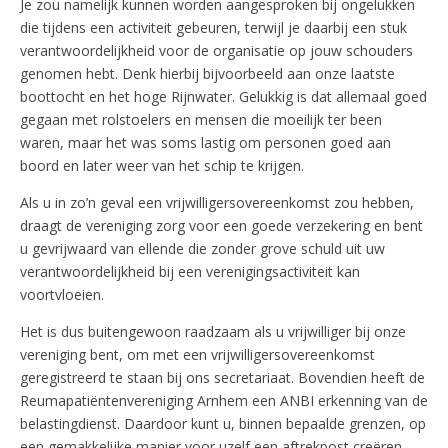
Je zou namelijk kunnen worden aangesproken bij ongelukken
die tijdens een activiteit gebeuren, terwijl je daarbij een stuk
verantwoordelijkheid voor de organisatie op jouw schouders
genomen hebt. Denk hierbij bijvoorbeeld aan onze laatste
boottocht en het hoge Rijnwater. Gelukkig is dat allemaal goed
gegaan met rolstoelers en mensen die moeilijk ter been
waren, maar het was soms lastig om personen goed aan
boord en later weer van het schip te krijgen.
Als u in zo’n geval een vrijwilligersovereenkomst zou hebben,
draagt de vereniging zorg voor een goede verzekering en bent
u gevrijwaard van ellende die zonder grove schuld uit uw
verantwoordelijkheid bij een verenigingsactiviteit kan
voortvloeien.
Het is dus buitengewoon raadzaam als u vrijwilliger bij onze
vereniging bent, om met een vrijwilligersovereenkomst
geregistreerd te staan bij ons secretariaat. Bovendien heeft de
Reumapatiëntenvereniging Arnhem een ANBI erkenning van de
belastingdienst. Daardoor kunt u, binnen bepaalde grenzen, op
een gemakkelijke manier voor uzelf een aftrekpost creëren