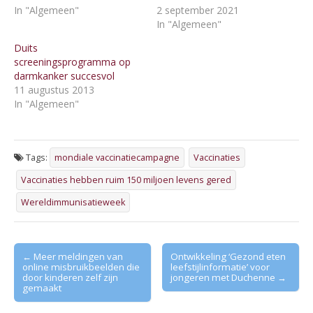
In "Algemeen"
2 september 2021
In "Algemeen"
Duits
screeningsprogramma op
darmkanker succesvol
11 augustus 2013
In "Algemeen"
Tags:
mondiale vaccinatiecampagne
Vaccinaties
Vaccinaties hebben ruim 150 miljoen levens gered
Wereldimmunisatieweek
Post
← Meer meldingen van
Ontwikkeling ‘Gezond eten
online misbruikbeelden die
leefstijlinformatie’ voor
navigation
door kinderen zelf zijn
jongeren met Duchenne →
gemaakt