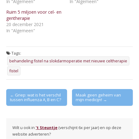
In "Algemeen"
In "Algemeen"
Ruim 5 miljoen voor cel- en
gentherapie
20 december 2021
In "Algemeen"
Tags:
behandeling fistel na slokdarmoperatie met nieuwe celtherapie
fistel
Post
← Griep: wat is het verschil
Maak geen geheim van
tussen influenza A, B en C?
mijn medicijn! →
navigation
Wilt u ook in
't Steuntje
(verschijnt 6x per jaar) en op deze
website adverteren?