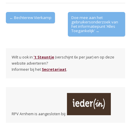
Post
← Bechterew Vierkamp
Doe mee aan het
gebruikersonderzoek van
navigation
het informatiepunt ‘Alles
Toegankelijk’ →
Wilt u ook in
't Steuntje
(verschijnt 6x per jaar) en op deze
website adverteren?
Informeer bij het
Secretariaat
.
RPV Arnhem is aangesloten bij: