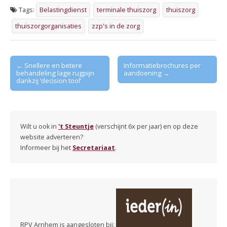
Tags:
Belastingdienst
terminale thuiszorg
thuiszorg
thuiszorgorganisaties
zzp's in de zorg
Post
← Snellere en betere
Informatiebrochures per
behandeling lage rugpijn
aandoening →
navigation
dankzij ‘decision tool’
Wilt u ook in
't Steuntje
(verschijnt 6x per jaar) en op deze
website adverteren?
Informeer bij het
Secretariaat
.
RPV Arnhem is aangesloten bij: