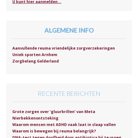
U kunt hier aanmelden...
ALGEMENE INFO
Aanvullende reuma vriendelijke zorgverzekeringen
Uniek sporten Arnhem
Zorgbelang Gelderland
RECENTE BERICHTEN
Grote zorgen over ‘gluurbrillen’ van Meta
Nierbekkenontsteking
Waarom mensen met ADHD vaak laat in slaap vallen
Waarom is bewegen bij reuma belangrijk?
DNA-test tegen doofheid door antibiotica bij te vroeg