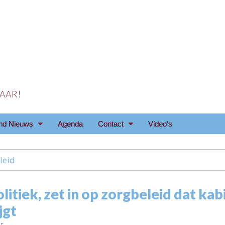
 JAAR!
reniging Arnhem e.o
nd Nieuws
Agenda
Contact
Video’s
leid
litiek, zet in op zorgbeleid dat ka
jgt