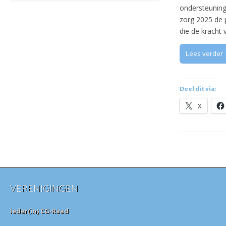
ondersteuning
zorg 2025 de 
die de kracht
Lees verder
Deel dit via:
X
VERENIGINGEN
Ieder(in) CG-Raad