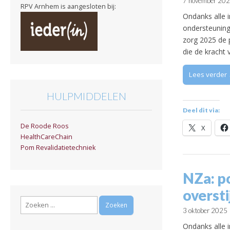
7 november 20
RPV Arnhem is aangesloten bij:
Ondanks alle i
ondersteuning
zorg 2025 de 
die de kracht
Lees verder
HULPMIDDELEN
Deel dit via:
De Roode Roos
X
HealthCareChain
Pom Revalidatietechniek
NZa: po
oversti
Zoeken
3 oktober 2025
naar:
Ondanks alle i