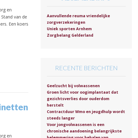
org en
Aanvullende reuma vriendelijke
 Stand van de
zorgverzekeringen
ers. Een koers
Uniek sporten Arnhem
Zorgbelang Gelderland
RECENTE BERICHTEN
Geelzucht bij volwassenen
Groen licht voor oogimplantaat dat
gezichtsverlies door ouderdom
binetten
herstelt
Contractduur Wmo en jeugdhulp wordt
steeds langer
Voor jongvolwassenen is een
chronische aandoening belangrijkste
org en
belemmering voor behalen van