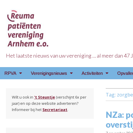
Het laatste nieuws van uw vereniging … al meer dan 47
Reuma Patienten Ve
Main
Skip
RPVA
Verenigingsnieuws
Activiteiten
Opvalle
menu
to
content
Tag:
zorgbe
Wilt u ook in
't Steuntje
(verschijnt 6x per
jaar) en op deze website adverteren?
Informeer bij het
Secretariaat
.
NZa: po
oversti