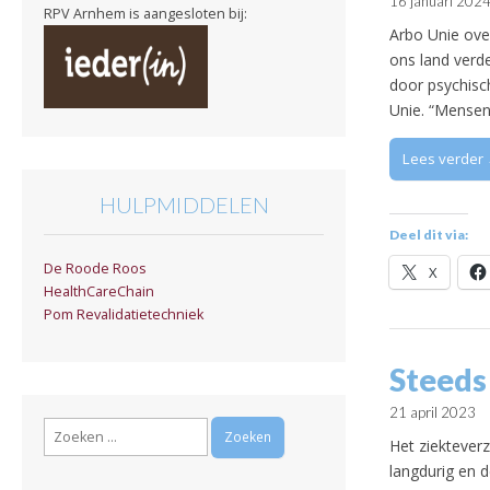
16 januari 202
RPV Arnhem is aangesloten bij:
Arbo Unie over
ons land verde
door psychisc
Unie. “Mensen
Lees verder
HULPMIDDELEN
Deel dit via:
De Roode Roos
X
HealthCareChain
Pom Revalidatietechniek
Steeds
21 april 2023
Zoeken
Het ziekteverz
naar:
langdurig en d