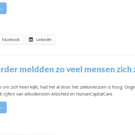
 →
Facebook
LinkedIn
erder meldden zo veel mensen zich 
e om zich heen kijkt, had het al door: het ziekteverzuim is hoog. On
 uit cijfers van arbodiensten ArboNed en HumanCapitalCare.
 →