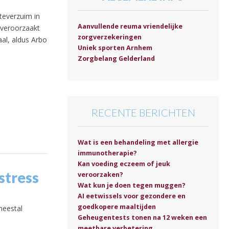
kteverzuim in
Aanvullende reuma vriendelijke
m veroorzaakt
zorgverzekeringen
al, aldus Arbo
Uniek sporten Arnhem
Zorgbelang Gelderland
RECENTE BERICHTEN
Wat is een behandeling met allergie
immunotherapie?
Kan voeding eczeem of jeuk
stress
veroorzaken?
Wat kun je doen tegen muggen?
AI eetwissels voor gezondere en
goedkopere maaltijden
meestal
Geheugentests tonen na 12 weken een
meetbare verbetering