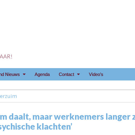
 JAAR!
reniging Arnhem e.o
nd Nieuws
Agenda
Contact
Video’s
verzuim
im daalt, maar werknemers langer 
sychische klachten’