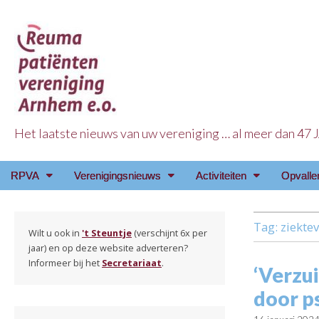
Het laatste nieuws van uw vereniging … al meer dan 47
Reuma Patienten Ve
Main
Skip
RPVA
Verenigingsnieuws
Activiteiten
Opvalle
menu
to
content
Tag:
ziekte
Wilt u ook in
't Steuntje
(verschijnt 6x per
jaar) en op deze website adverteren?
Informeer bij het
Secretariaat
.
‘Verzu
door p