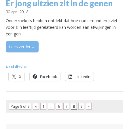
Er jong uitzien zit in de genen
30 april 2016
Onderzoekers hebben ontdekt dat hoe oud iemand eruitziet
voor zijn leeftijd gerelateerd kan worden aan afwijkingen in
een gen.
Lees verder →
Deel dit via:
X
Facebook
LinkedIn
Page 8 of 9
«
1
…
6
7
8
9
»