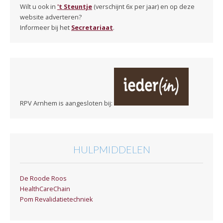
Wilt u ook in
't Steuntje
(verschijnt 6x per jaar) en op deze
website adverteren?
Informeer bij het
Secretariaat
.
RPV Arnhem is aangesloten bij:
HULPMIDDELEN
De Roode Roos
HealthCareChain
Pom Revalidatietechniek