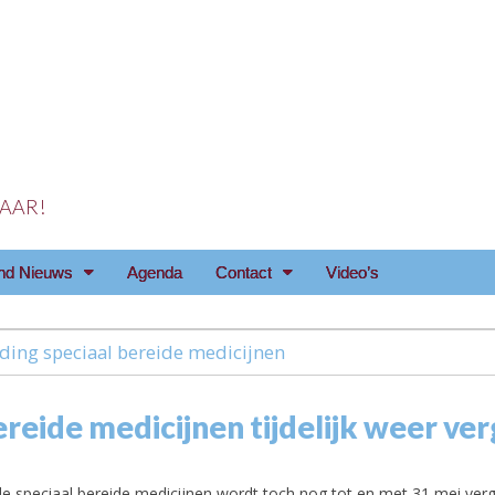
 JAAR!
reniging Arnhem e.o
nd Nieuws
Agenda
Contact
Video’s
ding speciaal bereide medicijnen
reide medicijnen tijdelijk weer ve
de speciaal bereide medicijnen wordt toch nog tot en met 31 mei ver