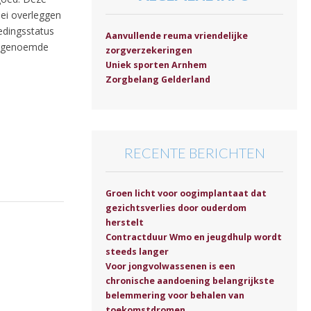
mei overleggen
edingsstatus
Aanvullende reuma vriendelijke
e genoemde
zorgverzekeringen
Uniek sporten Arnhem
Zorgbelang Gelderland
RECENTE BERICHTEN
Groen licht voor oogimplantaat dat
gezichtsverlies door ouderdom
herstelt
Contractduur Wmo en jeugdhulp wordt
steeds langer
Voor jongvolwassenen is een
chronische aandoening belangrijkste
belemmering voor behalen van
toekomstdromen