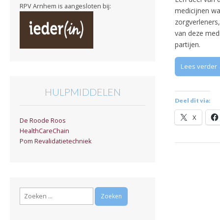
RPV Arnhem is aangesloten bij:
medicijnen wa
zorgverleners
van deze medi
partijen.
Lees verder
HULPMIDDELEN
Deel dit via:
X
De Roode Roos
HealthCareChain
Pom Revalidatietechniek
Zoeken
naar: