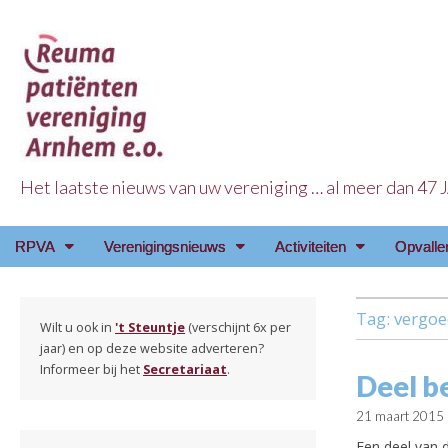
Het laatste nieuws van uw vereniging … al meer dan 47
Reuma Patienten Ve
Main
Skip
RPVA
Verenigingsnieuws
Activiteiten
Opvalle
menu
to
content
Tag:
vergoe
Wilt u ook in
't Steuntje
(verschijnt 6x per
jaar) en op deze website adverteren?
Informeer bij het
Secretariaat
.
Deel be
21 maart 2015
Een deel van 