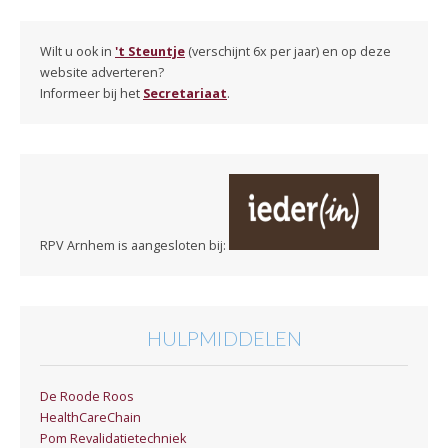
Wilt u ook in
't Steuntje
(verschijnt 6x per jaar) en op deze
website adverteren?
Informeer bij het
Secretariaat
.
RPV Arnhem is aangesloten bij:
HULPMIDDELEN
De Roode Roos
HealthCareChain
Pom Revalidatietechniek