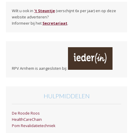
Wilt u ook in
't Steuntje
(verschijnt 6x per jaar) en op deze
website adverteren?
Informeer bij het
Secretariaat
.
RPV Arnhem is aangesloten bij:
HULPMIDDELEN
De Roode Roos
HealthCareChain
Pom Revalidatietechniek