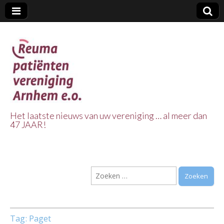
Het laatste nieuws van uw vereniging … al meer dan
47 JAAR!
Reuma Patienten
Vereniging
Zoeken
Arnhem e.o.
naar:
Tag:
Paget