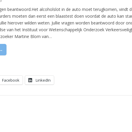
5
gen beantwoord.Het alcoholslot in de auto moet terugkomen, vindt
rders moeten dan eerst een blaastest doen voordat de auto kan sta
ullie hierover wilden weten. Jullie vragen worden beantwoord door o
dse van het Instituut voor Wetenschappelijk Onderzoek Verkeersveili
rzoeker Martine Blom van…
 →
Facebook
LinkedIn