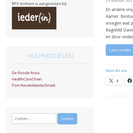
19 februari 202
RPV Arnhem is aangesloten bij:
En andere vra
Kamer. Bestuu
vroegen wat j
Ragnhild Davi
en door onde
Lees verder
HULPMIDDELEN
Deel dit via:
De Roode Roos
HealthCareChain
X
Pom Revalidatietechniek
Zoeken
naar: