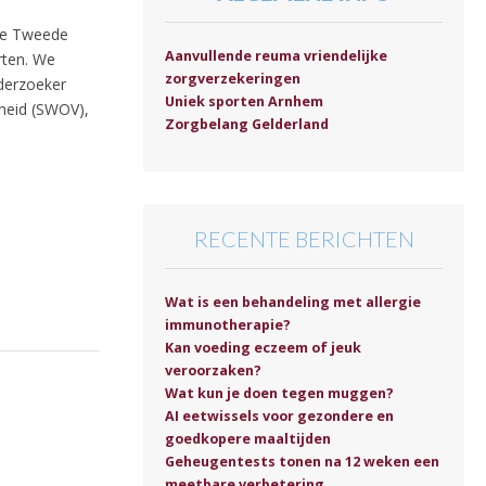
 de Tweede
Aanvullende reuma vriendelijke
rten. We
zorgverzekeringen
nderzoeker
Uniek sporten Arnhem
gheid (SWOV),
Zorgbelang Gelderland
RECENTE BERICHTEN
Wat is een behandeling met allergie
immunotherapie?
Kan voeding eczeem of jeuk
veroorzaken?
Wat kun je doen tegen muggen?
AI eetwissels voor gezondere en
goedkopere maaltijden
Geheugentests tonen na 12 weken een
meetbare verbetering