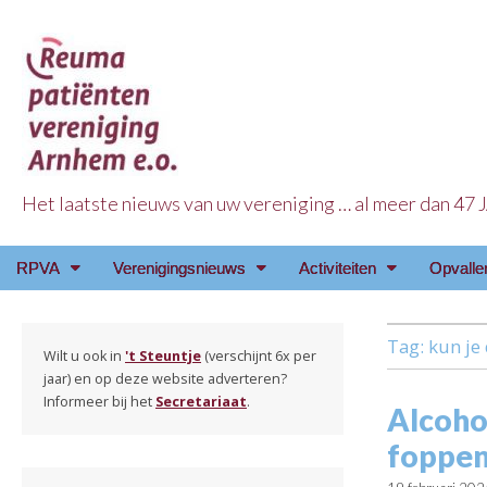
Het laatste nieuws van uw vereniging … al meer dan 47
Reuma Patienten Ve
Main
Skip
RPVA
Verenigingsnieuws
Activiteiten
Opvalle
menu
to
content
Tag:
kun je
Wilt u ook in
't Steuntje
(verschijnt 6x per
jaar) en op deze website adverteren?
Informeer bij het
Secretariaat
.
Alcohol
foppe