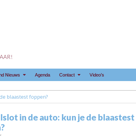
 JAAR!
reniging Arnhem e.o
nd Nieuws
Agenda
Contact
Video’s
 de blaastest foppen?
slot in de auto: kun je de blaastest
n?