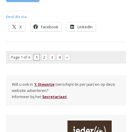
Deel dit via:
X
Facebook
LinkedIn
Page 1 of 4
1
2
3
4
»
Wilt u ook in
't Steuntje
(verschijnt 6x per jaar) en op deze
website adverteren?
Informeer bij het
Secretariaat
.