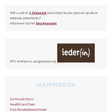
Wilt u ook in
't Steuntje
(verschijnt 6x per jaar) en op deze
website adverteren?
Informeer bij het
Secretariaat
.
RPV Arnhem is aangesloten bij:
HULPMIDDELEN
De Roode Roos
HealthCareChain
Pom Revalidatietechniek