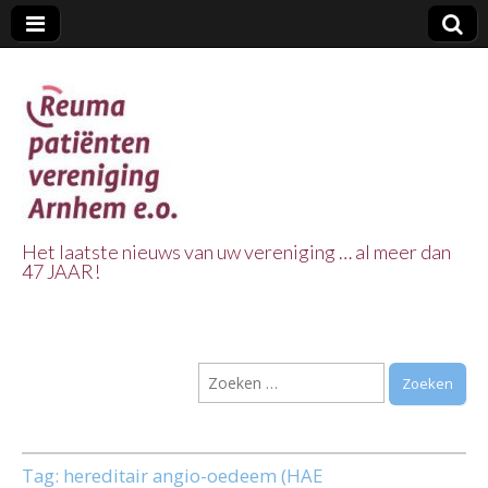
Het laatste nieuws van uw vereniging … al meer dan
47 JAAR!
Reuma Patienten
Vereniging
Zoeken
Arnhem e.o.
naar:
Tag:
hereditair angio-oedeem (HAE