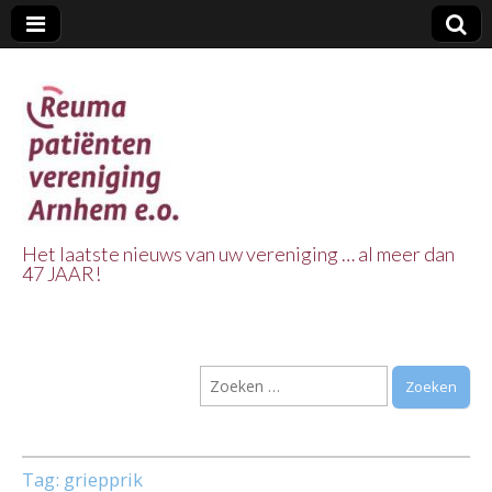
Het laatste nieuws van uw vereniging … al meer dan
47 JAAR!
Reuma Patienten
Vereniging
Zoeken
Arnhem e.o.
naar:
Tag:
griepprik