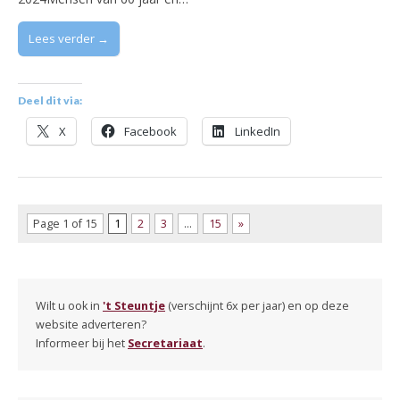
Lees verder →
Deel dit via:
X
Facebook
LinkedIn
Page 1 of 15
1
2
3
…
15
»
Wilt u ook in
't Steuntje
(verschijnt 6x per jaar) en op deze
website adverteren?
Informeer bij het
Secretariaat
.