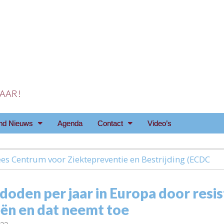
 JAAR!
reniging Arnhem e.o
nd Nieuws
Agenda
Contact
Video’s
es Centrum voor Ziektepreventie en Bestrijding (ECDC
doden per jaar in Europa door resi
iën en dat neemt toe