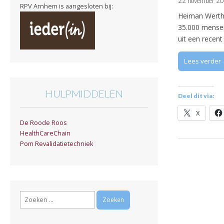
22 november 2
RPV Arnhem is aangesloten bij:
Heiman Werthe
35.000 mensen 
uit een recen
Lees verder
HULPMIDDELEN
Deel dit via:
X
De Roode Roos
HealthCareChain
Pom Revalidatietechniek
Zoeken
naar: