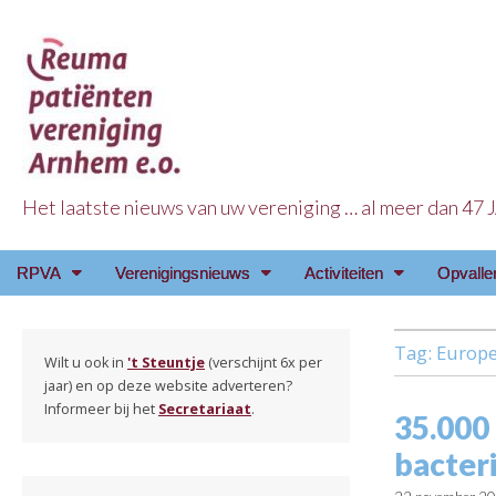
Het laatste nieuws van uw vereniging … al meer dan 47
Reuma Patienten Ve
Main
Skip
RPVA
Verenigingsnieuws
Activiteiten
Opvalle
menu
to
content
Tag:
Europe
Wilt u ook in
't Steuntje
(verschijnt 6x per
jaar) en op deze website adverteren?
Informeer bij het
Secretariaat
.
35.000 
bacter