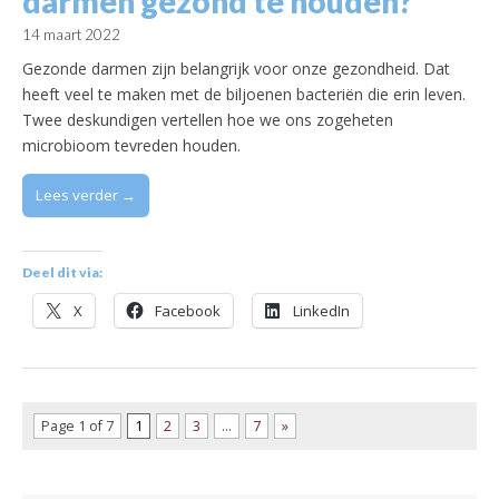
darmen gezond te houden?
14 maart 2022
Gezonde darmen zijn belangrijk voor onze gezondheid. Dat
heeft veel te maken met de biljoenen bacteriën die erin leven.
Twee deskundigen vertellen hoe we ons zogeheten
microbioom tevreden houden.
Lees verder →
Deel dit via:
X
Facebook
LinkedIn
Page 1 of 7
1
2
3
…
7
»