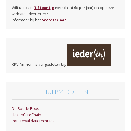
Wilt u ook in
't Steuntje
(verschijnt 6x per jaar) en op deze
website adverteren?
Informeer bij het
Secretariaat
.
RPV Arnhem is aangesloten bij:
HULPMIDDELEN
De Roode Roos
HealthCareChain
Pom Revalidatietechniek