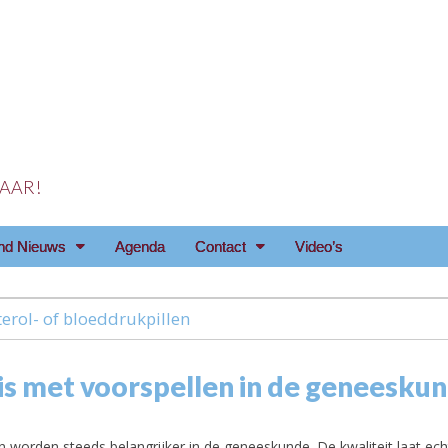
 JAAR!
reniging Arnhem e.o
nd Nieuws
Agenda
Contact
Video’s
terol- of bloeddrukpillen
is met voorspellen in de geneesku
n worden steeds belangrijker in de geneeskunde. De kwaliteit laat ec