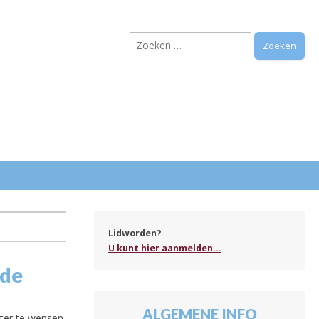
Zoeken
naar:
.
Lidworden?
U kunt hier aanmelden...
nde
ALGEMENE INFO
hter te wensen