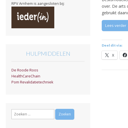
RPV Arnhem is aangesloten bij:
over. De arts
gebruikt daar
Lees verder
Deel dit via:
HULPMIDDELEN
X
De Roode Roos
HealthCareChain
Pom Revalidatietechniek
Zoeken
naar: