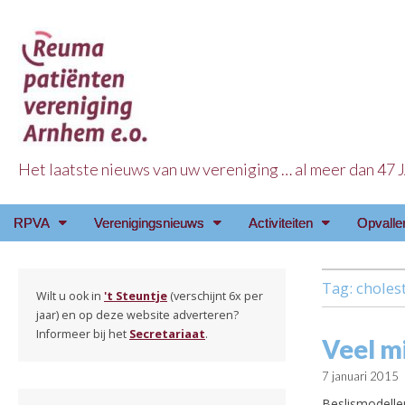
Het laatste nieuws van uw vereniging … al meer dan 47
Reuma Patienten Ve
Main
Skip
RPVA
Verenigingsnieuws
Activiteiten
Opvalle
menu
to
content
Tag:
choles
Wilt u ook in
't Steuntje
(verschijnt 6x per
jaar) en op deze website adverteren?
Informeer bij het
Secretariaat
.
Veel m
7 januari 2015
Beslismodelle