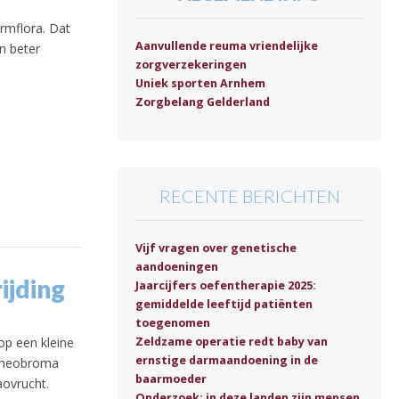
rmflora. Dat
Aanvullende reuma vriendelijke
en beter
zorgverzekeringen
Uniek sporten Arnhem
Zorgbelang Gelderland
RECENTE BERICHTEN
Vijf vragen over genetische
aandoeningen
ijding
Jaarcijfers oefentherapie 2025:
gemiddelde leeftijd patiënten
toegenomen
op een kleine
Zeldzame operatie redt baby van
ernstige darmaandoening in de
 Theobroma
baarmoeder
aovrucht.
Onderzoek: in deze landen zijn mensen