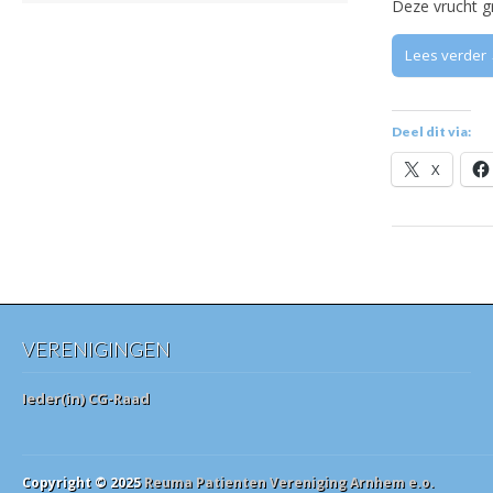
Deze vrucht g
Lees verder
Deel dit via:
X
VERENIGINGEN
Ieder(in) CG-Raad
Copyright © 2025
Reuma Patienten Vereniging Arnhem e.o.