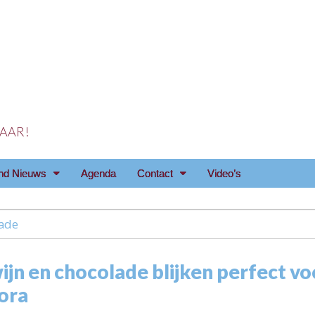
 JAAR!
reniging Arnhem e.o
nd Nieuws
Agenda
Contact
Video’s
ade
jn en chocolade blijken perfect vo
ora