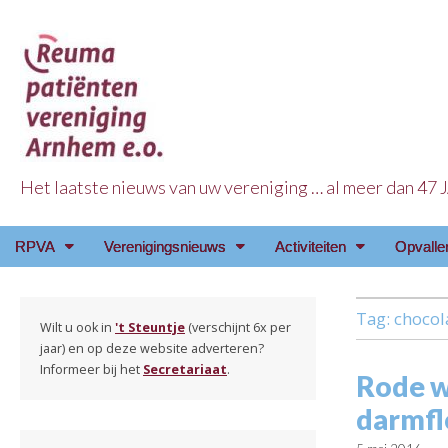
Het laatste nieuws van uw vereniging … al meer dan 47
Reuma Patienten Ve
Main
Skip
RPVA
Verenigingsnieuws
Activiteiten
Opvalle
menu
to
content
Tag:
chocol
Wilt u ook in
't Steuntje
(verschijnt 6x per
jaar) en op deze website adverteren?
Informeer bij het
Secretariaat
.
Rode wi
darmfl