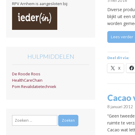
5 mei 2016
RPV Arnhem is aangesloten bij:
Diverse produ
blijkt uit een
worden geme
Lees verder
HULPMIDDELEN
Deel dit via:
X
De Roode Roos
HealthCareChain
Pom Revalidatietechniek
Cacao v
8 januari 2012
“Geen tweede 
Zoeken
ruimte te ver
naar:
Cacao wat lett