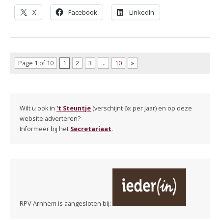
X
Facebook
LinkedIn
Page 1 of 10
1
2
3
…
10
»
Wilt u ook in
't Steuntje
(verschijnt 6x per jaar) en op deze
website adverteren?
Informeer bij het
Secretariaat
.
RPV Arnhem is aangesloten bij: