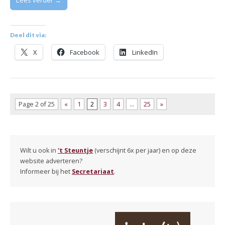
Deel dit via:
X
Facebook
LinkedIn
Page 2 of 25
«
1
2
3
4
…
25
»
Wilt u ook in
't Steuntje
(verschijnt 6x per jaar) en op deze
website adverteren?
Informeer bij het
Secretariaat
.