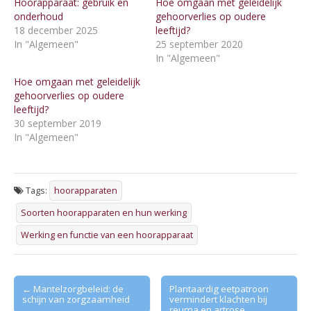
Hoorapparaat: gebruik en
Hoe omgaan met geleidelijk
onderhoud
gehoorverlies op oudere
18 december 2025
leeftijd?
In "Algemeen"
25 september 2020
In "Algemeen"
Hoe omgaan met geleidelijk
gehoorverlies op oudere
leeftijd?
30 september 2019
In "Algemeen"
Tags:
hoorapparaten
Soorten hoorapparaten en hun werking
Werking en functie van een hoorapparaat
Post
← Mantelzorgbeleid: de
Plantaardig eetpatroon
schijn van zorgzaamheid
vermindert klachten bij
navigation
reuma en artrose →