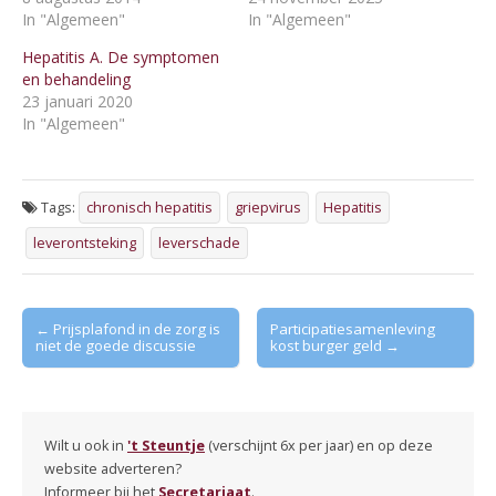
In "Algemeen"
In "Algemeen"
Hepatitis A. De symptomen
en behandeling
23 januari 2020
In "Algemeen"
Tags:
chronisch hepatitis
griepvirus
Hepatitis
leverontsteking
leverschade
Post
← Prijsplafond in de zorg is
Participatiesamenleving
niet de goede discussie
kost burger geld →
navigation
Wilt u ook in
't Steuntje
(verschijnt 6x per jaar) en op deze
website adverteren?
Informeer bij het
Secretariaat
.