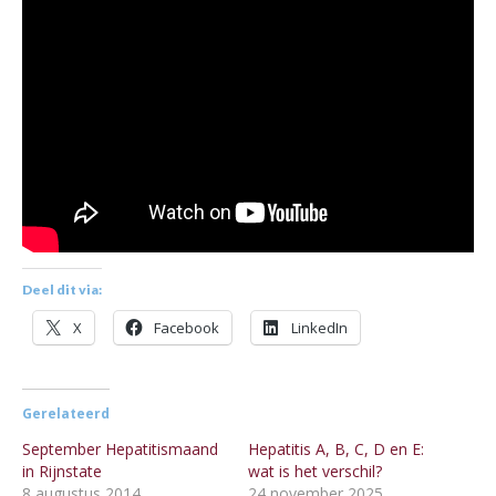
Deel dit via:
X
Facebook
LinkedIn
Gerelateerd
September Hepatitismaand
Hepatitis A, B, C, D en E:
in Rijnstate
wat is het verschil?
8 augustus 2014
24 november 2025