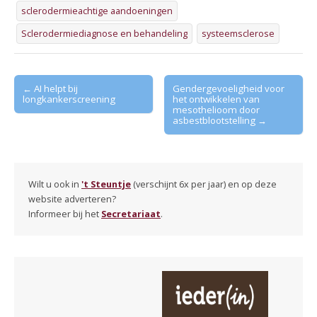
sclerodermieachtige aandoeningen
Sclerodermiediagnose en behandeling
systeemsclerose
Post
← AI helpt bij
Gendergevoeligheid voor
longkankerscreening
het ontwikkelen van
navigation
mesothelioom door
asbestblootstelling →
Wilt u ook in
't Steuntje
(verschijnt 6x per jaar) en op deze
website adverteren?
Informeer bij het
Secretariaat
.