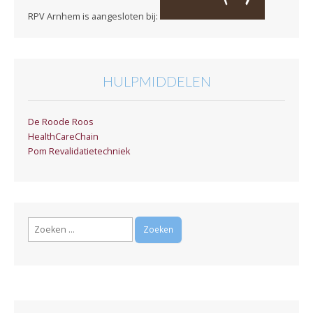
RPV Arnhem is aangesloten bij:
HULPMIDDELEN
De Roode Roos
HealthCareChain
Pom Revalidatietechniek
Zoeken
naar: