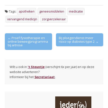
Tags:
apotheken
geneesmiddelen
medicatie
vervangend medicijn
zorgverzekeraar
Post
← Proef fysiotherapie en
Bij ploegendienst meer
online beweegprogramma
risico op diabetes type 2 →
navigation
bij artrose
Wilt u ook in
't Steuntje
(verschijnt 6x per jaar) en op deze
website adverteren?
Informeer bij het
Secretariaat
.