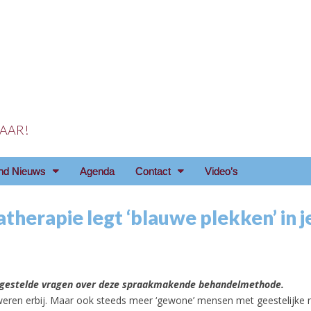
 JAAR!
reniging Arnhem e.o
nd Nieuws
Agenda
Contact
Video’s
herapie legt ‘blauwe plekken’ in je
6
t gestelde vragen over deze spraakmakende behandelmethode.
weren erbij. Maar ook steeds meer ‘gewone’ mensen met geestelijke 