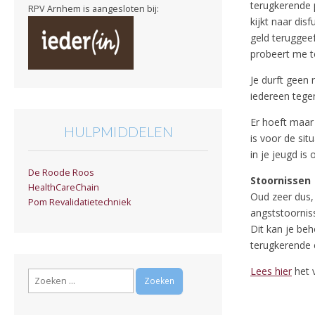
terugkerende 
RPV Arnhem is aangesloten bij:
kijkt naar disf
geld teruggeef
probeert me t
Je durft geen 
iedereen tegen 
Er hoeft maar 
HULPMIDDELEN
is voor de sit
in je jeugd is
De Roode Roos
Stoornissen
HealthCareChain
Oud zeer dus, 
Pom Revalidatietechniek
angststoornis
Dit kan je be
terugkerende 
Lees hier
het v
Zoeken
naar: