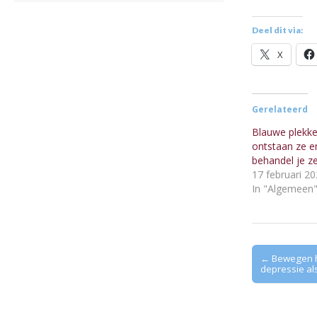
Deel dit via:
X
Gerelateerd
Blauwe plekk
ontstaan ze e
behandel je z
17 februari 2
In "Algemeen
Post
← Bewegen h
depressie als
navigation