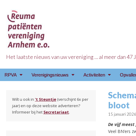
Het laatste nieuws van uw vereniging … al meer dan 47
Reuma Patienten Ve
Main
Skip
RPVA
Verenigingsnieuws
Activiteiten
Opvalle
menu
to
content
Schemat
Wilt u ook in
't Steuntje
(verschijnt 6x per
bloot
jaar) en op deze website adverteren?
Informeer bij het
Secretariaat
.
15 januari 202
De vijf mees
Veel BN’ers z