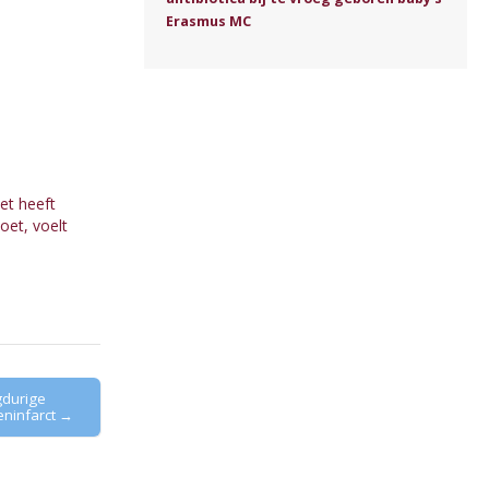
Erasmus MC
Het heeft
oet, voelt
gdurige
eninfarct →