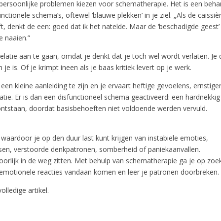
persoonlijke problemen kiezen voor schematherapie. Het is een beha
unctionele schema’s, oftewel ‘blauwe plekken’ in je ziel. „Als de caissiè
t, denkt de een: goed dat ik het natelde. Maar de ‘beschadigde geest’
e naaien.”
relatie aan te gaan, omdat je denkt dat je toch wel wordt verlaten. Je d
je is. Of je krimpt ineen als je baas kritiek levert op je werk.
een kleine aanleiding te zijn en je ervaart heftige gevoelens, ernstig
uatie. Er is dan een disfunctioneel schema geactiveerd: een hardnekki
 ontstaan, doordat basisbehoeften niet voldoende werden vervuld.
waardoor je op den duur last kunt krijgen van instabiele emoties,
sen, verstoorde denkpatronen, somberheid of paniekaanvallen.
hoorlijk in de weg zitten. Met behulp van schematherapie ga je op zoe
emotionele reacties vandaan komen en leer je patronen doorbreken.
olledige artikel.