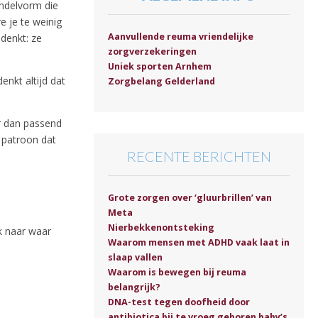
ndelvorm die
re je te weinig
Aanvullende reuma vriendelijke
 denkt: ze
zorgverzekeringen
Uniek sporten Arnhem
enkt altijd dat
Zorgbelang Gelderland
er dan passend
g patroon dat
RECENTE BERICHTEN
Grote zorgen over ‘gluurbrillen’ van
Meta
Nierbekkenontsteking
k naar waar
Waarom mensen met ADHD vaak laat in
slaap vallen
Waarom is bewegen bij reuma
belangrijk?
DNA-test tegen doofheid door
antibiotica bij te vroeg geboren baby’s