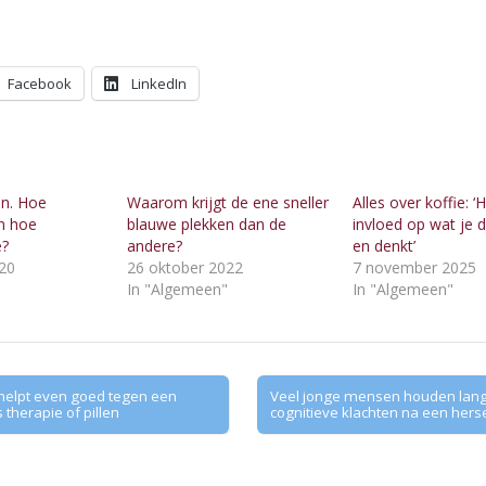
Facebook
LinkedIn
en. Hoe
Waarom krijgt de ene sneller
Alles over koffie: ‘
n hoe
blauwe plekken dan de
invloed op wat je d
e?
andere?
en denkt’
020
26 oktober 2022
7 november 2025
"
In "Algemeen"
In "Algemeen"
elpt even goed tegen een
Veel jonge mensen houden lan
 therapie of pillen
cognitieve klachten na een hers