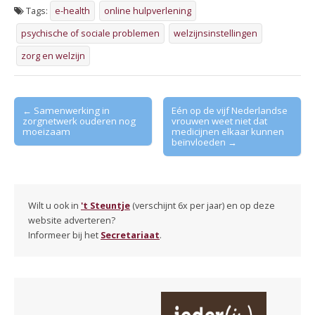
Tags:
e-health
online hulpverlening
psychische of sociale problemen
welzijnsinstellingen
zorg en welzijn
Post
← Samenwerking in
Eén op de vijf Nederlandse
zorgnetwerk ouderen nog
vrouwen weet niet dat
navigation
moeizaam
medicijnen elkaar kunnen
beïnvloeden →
Wilt u ook in
't Steuntje
(verschijnt 6x per jaar) en op deze
website adverteren?
Informeer bij het
Secretariaat
.