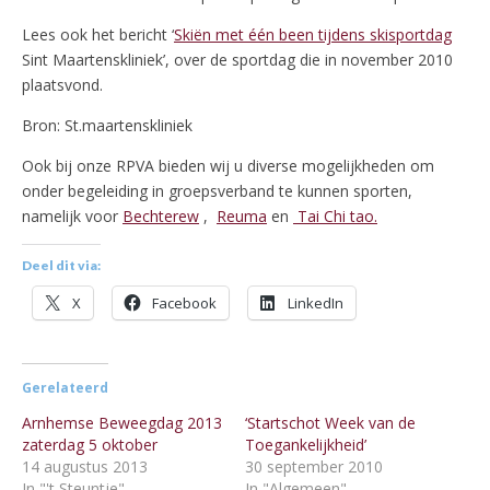
Lees ook het bericht ‘
Skiën met één been tijdens skisportdag
Sint Maartenskliniek’, over de sportdag die in november 2010
plaatsvond.
Bron: St.maartenskliniek
Ook bij onze RPVA bieden wij u diverse mogelijkheden om
onder begeleiding in groepsverband te kunnen sporten,
namelijk voor
Bechterew
,
Reuma
en
Tai Chi tao.
Deel dit via:
X
Facebook
LinkedIn
Gerelateerd
Arnhemse Beweegdag 2013
‘Startschot Week van de
zaterdag 5 oktober
Toegankelijkheid’
14 augustus 2013
30 september 2010
In "'t Steuntje"
In "Algemeen"