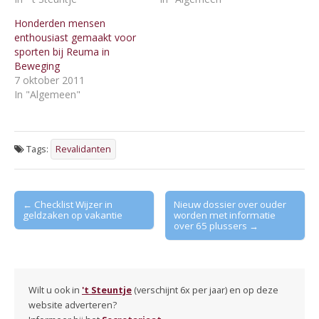
Honderden mensen
enthousiast gemaakt voor
sporten bij Reuma in
Beweging
7 oktober 2011
In "Algemeen"
Tags:
Revalidanten
Post
← Checklist Wijzer in
Nieuw dossier over ouder
geldzaken op vakantie
worden met informatie
navigation
over 65 plussers →
Wilt u ook in
't Steuntje
(verschijnt 6x per jaar) en op deze
website adverteren?